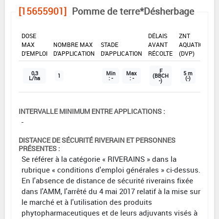
[15655901]
Pomme de terre*Désherbage
DOSE
DÉLAIS
ZNT
MAX
NOMBRE MAX
STADE
AVANT
AQUATIQUE
D'EMPLOI
D'APPLICATION
D'APPLICATION
RÉCOLTE
(DVP)
F
0,3
Min
Max
5 m
1
(BBCH
L/ha
: -
: -
(-)
-)
INTERVALLE MINIMUM ENTRE APPLICATIONS :
-
DISTANCE DE SÉCURITÉ RIVERAIN ET PERSONNES
PRÉSENTES :
Se référer à la catégorie « RIVERAINS » dans la
rubrique « conditions d'emploi générales » ci-dessus.
En l'absence de distance de sécurité riverains fixée
dans l'AMM, l'arrêté du 4 mai 2017 relatif à la mise sur
le marché et à l'utilisation des produits
phytopharmaceutiques et de leurs adjuvants visés à