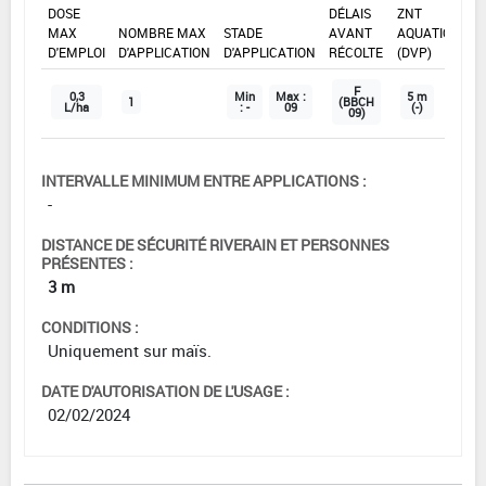
DOSE
DÉLAIS
ZNT
MAX
NOMBRE MAX
STADE
AVANT
AQUATIQUE
D'EMPLOI
D'APPLICATION
D'APPLICATION
RÉCOLTE
(DVP)
F
0,3
Min
Max :
5 m
1
(BBCH
L/ha
: -
09
(-)
09)
INTERVALLE MINIMUM ENTRE APPLICATIONS :
-
DISTANCE DE SÉCURITÉ RIVERAIN ET PERSONNES
PRÉSENTES :
3 m
CONDITIONS :
Uniquement sur maïs.
DATE D'AUTORISATION DE L'USAGE :
02/02/2024