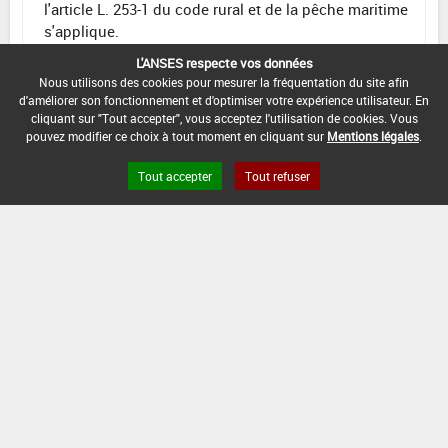
l'article L. 253-1 du code rural et de la pêche maritime
s'applique.
L'ANSES respecte vos données
CONDITIONS :
Nous utilisons des cookies pour mesurer la fréquentation du site afin
Application en Pré-levée
d'améliorer son fonctionnement et d'optimiser votre expérience utilisateur. En
cliquant sur "Tout accepter", vous acceptez l'utilisation de cookies. Vous
DATE D'AUTORISATION DE L'USAGE :
pouvez modifier ce choix à tout moment en cliquant sur
Mentions légales
.
20/06/2014
Tout accepter
Tout refuser
[15805901]
Soja*Désherbage
DOSE
DÉLAIS
ZNT
MAX
NOMBRE MAX
STADE
AVANT
AQUATIQUE
D'EMPLOI
D'APPLICATION
D'APPLICATION
RÉCOLTE
(DVP)
F
0,4
Min
Max
5 m
1
(BBCH
L/ha
: 00
: 09
(-)
09)
INTERVALLE MINIMUM ENTRE APPLICATIONS :