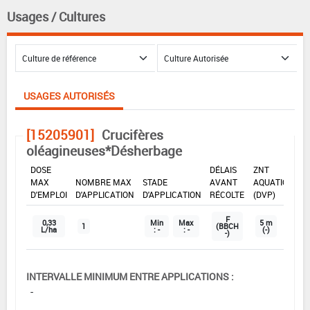
Usages / Cultures
USAGES AUTORISÉS
[15205901]
Crucifères
oléagineuses*Désherbage
DOSE
DÉLAIS
ZNT
MAX
NOMBRE MAX
STADE
AVANT
AQUATIQUE
D'EMPLOI
D'APPLICATION
D'APPLICATION
RÉCOLTE
(DVP)
F
0,33
Min
Max
5 m
1
(BBCH
L/ha
: -
: -
(-)
-)
INTERVALLE MINIMUM ENTRE APPLICATIONS :
-