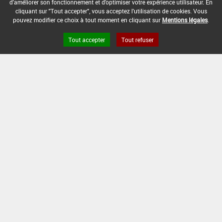
d'améliorer son fonctionnement et d'optimiser votre expérience utilisateur. En
DATE DE FIN D'UTILISATION :
cliquant sur "Tout accepter", vous acceptez l'utilisation de cookies. Vous
pouvez modifier ce choix à tout moment en cliquant sur
Mentions légales
.
-
Tout accepter
Tout refuser
Version du produit : v 2.0