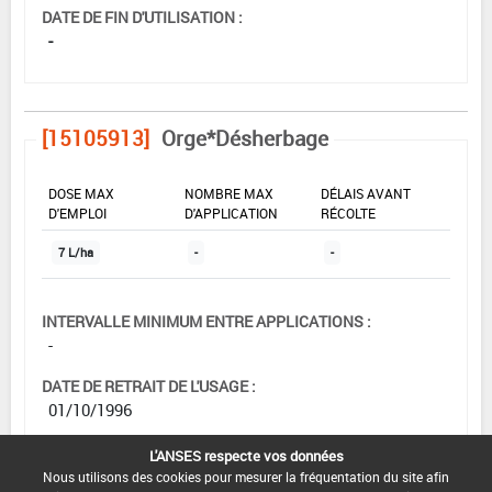
DATE DE FIN D'UTILISATION :
-
[15105913]
Orge*Désherbage
DOSE MAX
NOMBRE MAX
DÉLAIS AVANT
D'EMPLOI
D'APPLICATION
RÉCOLTE
7 L/ha
-
-
INTERVALLE MINIMUM ENTRE APPLICATIONS :
-
DATE DE RETRAIT DE L'USAGE :
01/10/1996
DATE DE FIN DE DISTRIBUTION :
L'ANSES respecte vos données
-
Nous utilisons des cookies pour mesurer la fréquentation du site afin