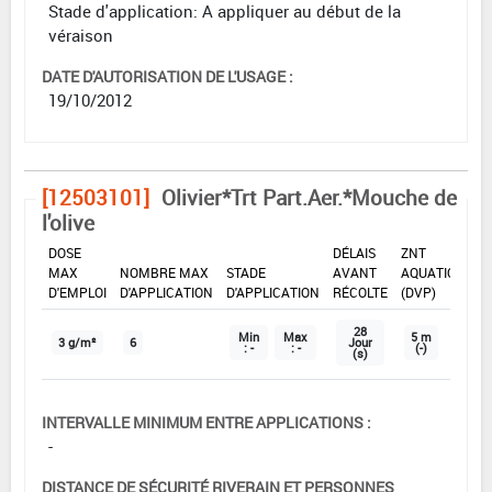
Stade d'application: A appliquer au début de la
véraison
DATE D'AUTORISATION DE L'USAGE :
19/10/2012
[12503101]
Olivier*Trt Part.Aer.*Mouche de
l'olive
DOSE
DÉLAIS
ZNT
MAX
NOMBRE MAX
STADE
AVANT
AQUATIQUE
D'EMPLOI
D'APPLICATION
D'APPLICATION
RÉCOLTE
(DVP)
28
Min
Max
5 m
3 g/m²
6
Jour
: -
: -
(-)
(s)
INTERVALLE MINIMUM ENTRE APPLICATIONS :
-
DISTANCE DE SÉCURITÉ RIVERAIN ET PERSONNES