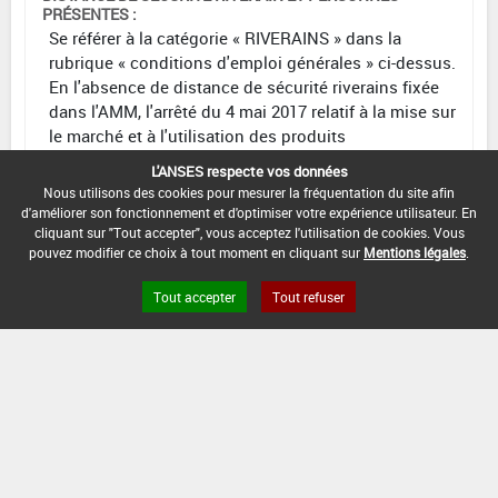
PRÉSENTES :
Se référer à la catégorie « RIVERAINS » dans la
rubrique « conditions d'emploi générales » ci-dessus.
En l'absence de distance de sécurité riverains fixée
dans l'AMM, l'arrêté du 4 mai 2017 relatif à la mise sur
le marché et à l'utilisation des produits
phytopharmaceutiques et de leurs adjuvants visés à
L'ANSES respecte vos données
l'article L. 253-1 du code rural et de la pêche maritime
Nous utilisons des cookies pour mesurer la fréquentation du site afin
s'applique.
d'améliorer son fonctionnement et d'optimiser votre expérience utilisateur. En
cliquant sur "Tout accepter", vous acceptez l'utilisation de cookies. Vous
CONDITIONS :
pouvez modifier ce choix à tout moment en cliquant sur
Mentions légales
.
Emploi autorisé dans les jardins
Tout accepter
Tout refuser
DATE D'AUTORISATION DE L'USAGE :
19/10/2012