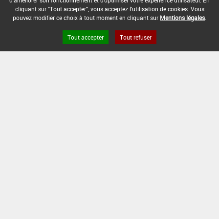
d'améliorer son fonctionnement et d'optimiser votre expérience utilisateur. En
cliquant sur "Tout accepter", vous acceptez l'utilisation de cookies. Vous
pouvez modifier ce choix à tout moment en cliquant sur
Mentions légales
.
Tout accepter
Tout refuser
Version du produit : v 2.0
FAQ et Contact
Open Data
Mentions légales
Site ANSES
Dphy
2.1.4