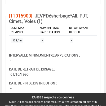
[11015903]
JEVI*Désherbage*All. PJT,
Cimet., Voies (1)
DOSE MAX
NOMBRE MAX
DÉLAIS AVANT
D'EMPLOI
D'APPLICATION
RÉCOLTE
12 L/ha
-
-
INTERVALLE MINIMUM ENTRE APPLICATIONS :
-
DATE DE RETRAIT DE L'USAGE :
01/10/1990
DATE DE FIN DE DISTRIBUTION :
-
DATE DE FIN D'UTILISATION :
L'ANSES respecte vos données
Nous utilisons des cookies pour mesurer la fréquentation du site afin
-