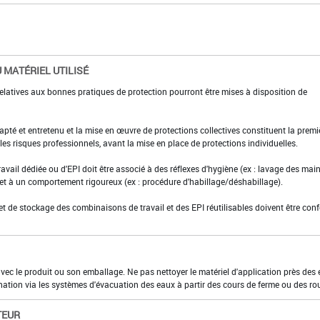
 MATÉRIEL UTILISÉ
elatives aux bonnes pratiques de protection pourront être mises à disposition de
adapté et entretenu et la mise en œuvre de protections collectives constituent la premi
es risques professionnels, avant la mise en place de protections individuelles.
ravail dédiée ou d'EPI doit être associé à des réflexes d'hygiène (ex : lavage des main
 et à un comportement rigoureux (ex : procédure d'habillage/déshabillage).
et de stockage des combinaisons de travail et des EPI réutilisables doivent être con
 avec le produit ou son emballage. Ne pas nettoyer le matériel d'application près des
nation via les systèmes d'évacuation des eaux à partir des cours de ferme ou des ro
TEUR