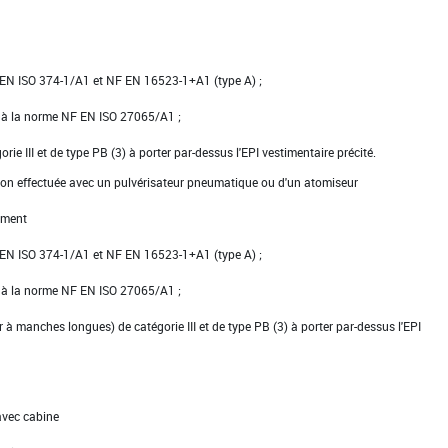
NF EN ISO 374-1/A1 et NF EN 16523-1+A1 (type A) ;
e à la norme NF EN ISO 27065/A1 ;
gorie III et de type PB (3) à porter par-dessus l'EPI vestimentaire précité.
ion effectuée avec un pulvérisateur pneumatique ou d'un atomiseur
ement
NF EN ISO 374-1/A1 et NF EN 16523-1+A1 (type A) ;
e à la norme NF EN ISO 27065/A1 ;
er à manches longues) de catégorie III et de type PB (3) à porter par-dessus l'EPI
avec cabine