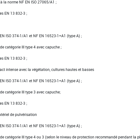
e à la norme NF EN ISO 27065/A1 ;
ées EN 13 832-3 ;
NF EN ISO 374-1/A1 et NF EN 16523-1+A1 (type A) ;
e catégorie III type 4 avec capuche ;
ées EN 13 832-3 ;
tact intense avec la végétation, cultures hautes et basses
NF EN ISO 374-1/A1 et NF EN 16523-1+A1 (type A) ;
de catégorie III type 3 avec capuche;
ées EN 13 832-3 ;
tériel de pulvérisation
NF EN ISO 374-1/A1 et NF EN 16523-1+A1 (type A) ;
de catégorie III type 4 ou 3 (selon le niveau de protection recommandé pendant la 