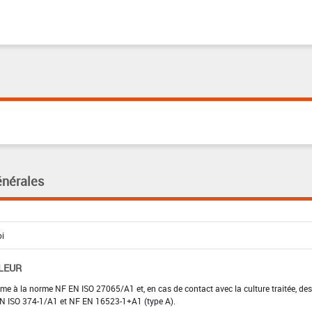
énérales
LEUR
rme à la norme NF EN ISO 27065/A1 et, en cas de contact avec la culture traitée, des
F EN ISO 374-1/A1 et NF EN 16523-1+A1 (type A).