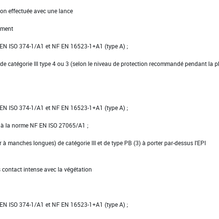
ion effectuée avec une lance
ement
NF EN ISO 374-1/A1 et NF EN 16523-1+A1 (type A) ;
de catégorie III type 4 ou 3 (selon le niveau de protection recommandé pendant la 
NF EN ISO 374-1/A1 et NF EN 16523-1+A1 (type A) ;
e à la norme NF EN ISO 27065/A1 ;
er à manches longues) de catégorie III et de type PB (3) à porter par-dessus l'EPI
s contact intense avec la végétation
NF EN ISO 374-1/A1 et NF EN 16523-1+A1 (type A) ;