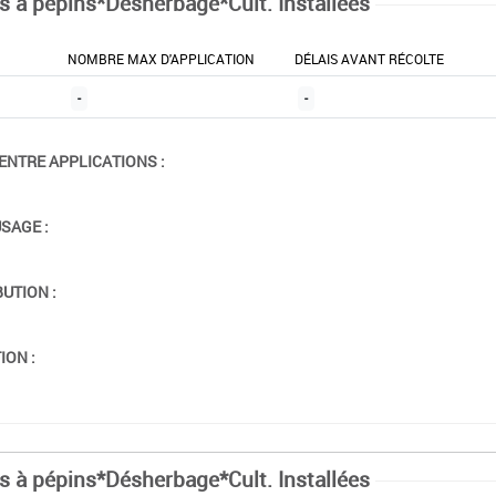
ts à pépins*Désherbage*Cult. Installées
NOMBRE MAX D'APPLICATION
DÉLAIS AVANT RÉCOLTE
-
-
ENTRE APPLICATIONS :
USAGE :
BUTION :
ION :
ts à pépins*Désherbage*Cult. Installées