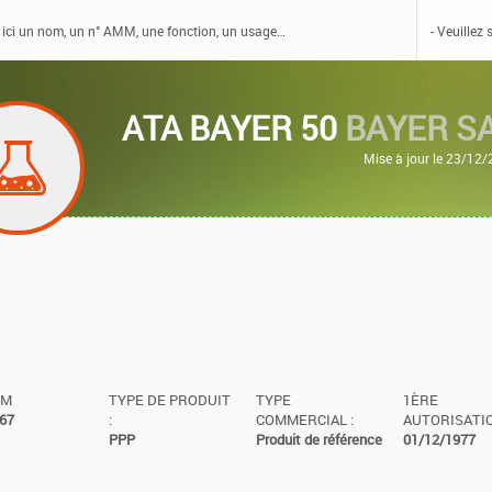
ATA BAYER 50
BAYER S
Mise à jour le 23/12
MM
TYPE DE PRODUIT
TYPE
1ÈRE
67
:
COMMERCIAL :
AUTORISATIO
PPP
Produit de référence
01/12/1977