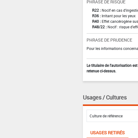
PHRASE DE RISQUE
R22 :
Nocif en cas d'ingest
R36 :
Irritant pour les yeux
R40 :
Effet cancérogène sus
R48/22 :
Nocif : risque d'e
PHRASE DE PRUDENCE
Pour les informations concernan
Le titulaire de l'autorisation e
retenue ci-dessus.
Usages / Cultures
USAGES RETIRÉS