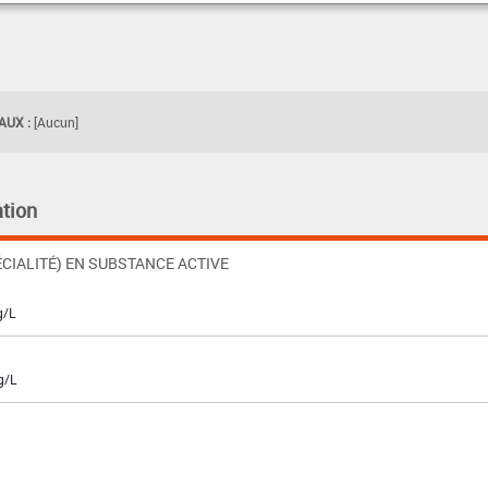
UX :
[Aucun]
tion
CIALITÉ) EN SUBSTANCE ACTIVE
g/L
g/L