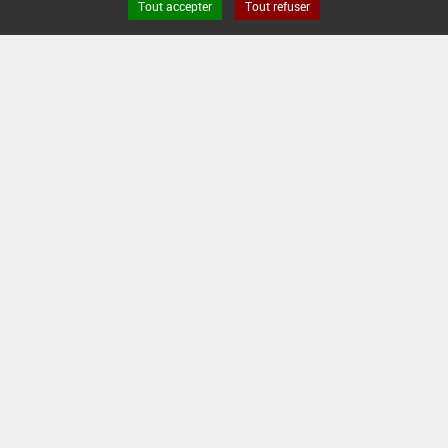
Tout accepter
Tout refuser
0,5 L/q
-
-
INTERVALLE MINIMUM ENTRE APPLICATIONS :
-
DATE DE RETRAIT DE L'USAGE :
05/11/1999
DATE DE FIN DE DISTRIBUTION :
-
DATE DE FIN D'UTILISATION :
-