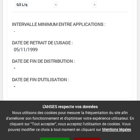
0,5 L/q
-
-
INTERVALLE MINIMUM ENTRE APPLICATIONS :
-
DATE DE RETRAIT DE L'USAGE :
05/11/1999
DATE DE FIN DE DISTRIBUTION :
-
DATE DE FIN D'UTILISATION :
-
L'ANSES respecte vos données
Nous utilisons des cookies pour mesurer la fréquentation du site afin
[15101212]
Seigle*Trt Sem.*Champignons
d'améliorer son fonctionnement et d'optimiser votre expérience utilisateur. En
(autres que pythiacées)
cliquant sur "Tout accepter", vous acceptez l'utilisation de cookies. Vous
pouvez modifier ce choix à tout moment en cliquant sur
Mentions légales
.
DOSE MAX
NOMBRE MAX
DÉLAIS AVANT
D'EMPLOI
D'APPLICATION
RÉCOLTE