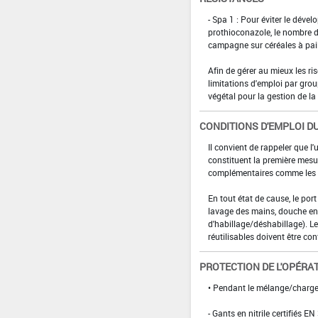
- Spa 1 : Pour éviter le dév
prothioconazole, le nombre 
campagne sur céréales à pail
Afin de gérer au mieux les r
limitations d'emploi par gr
végétal pour la gestion de la 
CONDITIONS D'EMPLOI DU
Il convient de rappeler que l'
constituent la première mesur
complémentaires comme les p
En tout état de cause, le por
lavage des mains, douche en 
d'habillage/déshabillage). L
réutilisables doivent être con
PROTECTION DE L'OPÉRA
• Pendant le mélange/charg
- Gants en nitrile certifiés EN