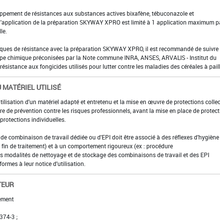
eloppement de résistances aux substances actives bixafène, tébuconazole et
d'application de la préparation SKYWAY XPRO est limité à 1 application maximum p
le.
isques de résistance avec la préparation SKYWAY XPRO, il est recommandé de suivre 
oupe chimique préconisées par la Note commune INRA, ANSES, ARVALIS - Institut du
résistance aux fongicides utilisés pour lutter contre les maladies des céréales à paill
 MATÉRIEL UTILISÉ
utilisation d'un matériel adapté et entretenu et la mise en œuvre de protections colle
e de prévention contre les risques professionnels, avant la mise en place de protec
rotections individuelles.
t de combinaison de travail dédiée ou d'EPI doit être associé à des réflexes d'hygiène 
fin de traitement) et à un comportement rigoureux (ex : procédure
es modalités de nettoyage et de stockage des combinaisons de travail et des EPI
formes à leur notice d'utilisation.
TEUR
ement
 374-3 ;