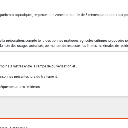
organismes aquatiques, respecter une zone non traitée de 5 mètres par rapport aux po
 de la préparation, compte tenu des bonnes pratiques agricoles critiques proposées p
a liste des usages autorisés, permettent de respecter les limites maximales de résid
moins 3 mètres entre la rampe de pulvérisation et :
personnes présentes lors du traitement ;
fréquenté par des résidents.
orale - Catégorie 4