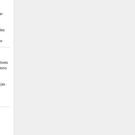
ar
les
e.
ctives
tions
(ex :