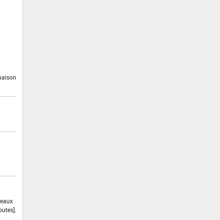
inaison
 eaux
outes].