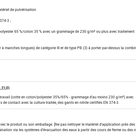
tériel de pulvérisation
 374-3 ;
 polyester 65 %/coton 35 % avec un grammage de 230 g/m² ou plus avec traitement
ier à manches longues) de catégorie III et de type PB (3) à porter par-dessus la comb
LEUR
 travail (cotte en coton/polyester 35%/65% - grammage d'au moins 230 g/m²) avec
s de contact avec la culture traitée, des gants en nitrile certifiés EN 374-3.
 avec le produit ou son emballage. [Ne pas nettoyer le matériel d'application près des
mination via les systèmes d'évacuation des eaux à partir des cours de ferme ou des r