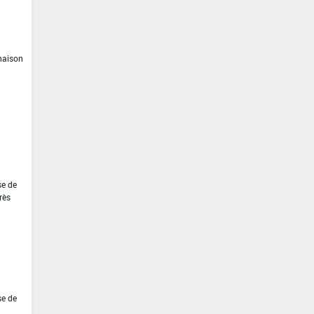
inaison
se de
rès
se de