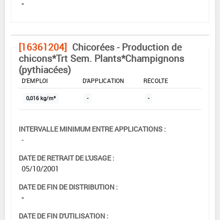
-
[16361204]
Chicorées - Production de
chicons*Trt Sem. Plants*Champignons
(pythiacées)
DOSE MAX
NOMBRE MAX
DÉLAIS AVANT
D'EMPLOI
D'APPLICATION
RÉCOLTE
0,016 kg/m²
-
-
INTERVALLE MINIMUM ENTRE APPLICATIONS :
-
DATE DE RETRAIT DE L'USAGE :
05/10/2001
DATE DE FIN DE DISTRIBUTION :
-
DATE DE FIN D'UTILISATION :