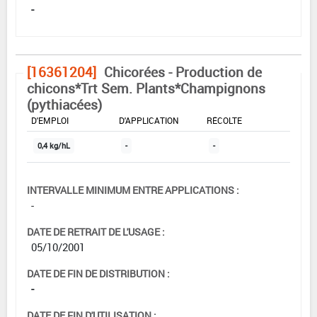
-
[16361204]
Chicorées - Production de
chicons*Trt Sem. Plants*Champignons
(pythiacées)
DOSE MAX
NOMBRE MAX
DÉLAIS AVANT
D'EMPLOI
D'APPLICATION
RÉCOLTE
0,4 kg/hL
-
-
INTERVALLE MINIMUM ENTRE APPLICATIONS :
-
DATE DE RETRAIT DE L'USAGE :
05/10/2001
DATE DE FIN DE DISTRIBUTION :
-
DATE DE FIN D'UTILISATION :