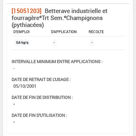
[15051203]
Betterave industrielle et
fourragère*Trt Sem.*Champignons
(pythiacées)
DOSE MAX
NOMBRE MAX
DÉLAIS AVANT
D'EMPLOI
D'APPLICATION
RÉCOLTE
0,6 kg/q
-
-
INTERVALLE MINIMUM ENTRE APPLICATIONS :
-
DATE DE RETRAIT DE L'USAGE :
05/10/2001
DATE DE FIN DE DISTRIBUTION :
-
DATE DE FIN D'UTILISATION :
-