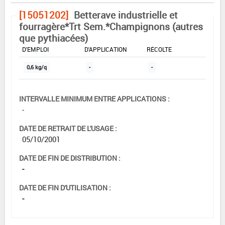
[15051202]
Betterave industrielle et
fourragère*Trt Sem.*Champignons (autres
que pythiacées)
DOSE MAX
NOMBRE MAX
DÉLAIS AVANT
D'EMPLOI
D'APPLICATION
RÉCOLTE
0,6 kg/q
-
-
INTERVALLE MINIMUM ENTRE APPLICATIONS :
-
DATE DE RETRAIT DE L'USAGE :
05/10/2001
DATE DE FIN DE DISTRIBUTION :
-
DATE DE FIN D'UTILISATION :
-