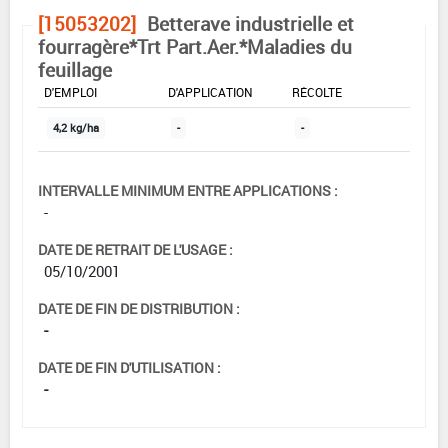
[15053202]
Betterave industrielle et
fourragère*Trt Part.Aer.*Maladies du
feuillage
DOSE MAX
NOMBRE MAX
DÉLAIS AVANT
D'EMPLOI
D'APPLICATION
RÉCOLTE
4,2 kg/ha
-
-
INTERVALLE MINIMUM ENTRE APPLICATIONS :
-
DATE DE RETRAIT DE L'USAGE :
05/10/2001
DATE DE FIN DE DISTRIBUTION :
-
DATE DE FIN D'UTILISATION :
-