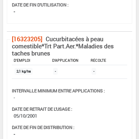
DATE DE FIN D'UTILISATION :
-
[16323205]
Cucurbitacées à peau
comestible*Trt Part.Aer.*Maladies des
taches brunes
DOSE MAX
NOMBRE MAX
DÉLAIS AVANT
D'EMPLOI
D'APPLICATION
RÉCOLTE
2,1 kg/ha
-
-
INTERVALLE MINIMUM ENTRE APPLICATIONS :
-
DATE DE RETRAIT DE L'USAGE :
05/10/2001
DATE DE FIN DE DISTRIBUTION :
-