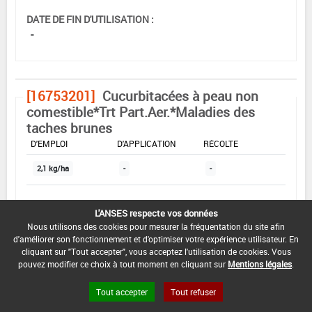
DATE DE FIN D'UTILISATION :
-
[16753201]
Cucurbitacées à peau non
comestible*Trt Part.Aer.*Maladies des
taches brunes
DOSE MAX
NOMBRE MAX
DÉLAIS AVANT
D'EMPLOI
D'APPLICATION
RÉCOLTE
2,1 kg/ha
-
-
INTERVALLE MINIMUM ENTRE APPLICATIONS :
L'ANSES respecte vos données
-
Nous utilisons des cookies pour mesurer la fréquentation du site afin
d'améliorer son fonctionnement et d'optimiser votre expérience utilisateur. En
cliquant sur "Tout accepter", vous acceptez l'utilisation de cookies. Vous
DATE DE RETRAIT DE L'USAGE :
pouvez modifier ce choix à tout moment en cliquant sur
Mentions légales
.
05/10/2001
Tout accepter
Tout refuser
DATE DE FIN DE DISTRIBUTION :
-