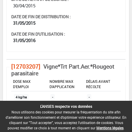
30/04/2015
DATE DE FIN DE DISTRIBUTION :
31/05/2015
DATE DE FIN D'UTILISATION :
31/05/2016
[12703207]
Vigne*Trt Part.Aer.*Rougeot
parasitaire
DOSE MAX
NOMBRE MAX
DÉLAIS AVANT
D'EMPLOI
D'APPLICATION
RÉCOLTE
4 kg/ha
-
-
L'ANSES respecte vos données
Nous utilisons des cookies pour mesurer la fréquentation du site afin
INTERVALLE MINIMUM ENTRE APPLICATIONS :
d'améliorer son fonctionnement et d'optimiser votre expérience utilisateur. En
-
cliquant sur "Tout accepter", vous acceptez l'utilisation de cookies. Vous
pouvez modifier ce choix à tout moment en cliquant sur
Mentions légales
.