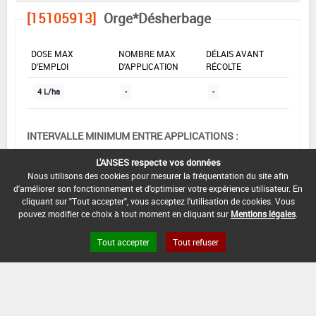
[15105913]
Orge*Désherbage
DOSE MAX
NOMBRE MAX
DÉLAIS AVANT
D'EMPLOI
D'APPLICATION
RÉCOLTE
4 L/ha
-
-
INTERVALLE MINIMUM ENTRE APPLICATIONS :
-
L'ANSES respecte vos données
Nous utilisons des cookies pour mesurer la fréquentation du site afin
DATE DE RETRAIT DE L'USAGE :
d'améliorer son fonctionnement et d'optimiser votre expérience utilisateur. En
-
cliquant sur "Tout accepter", vous acceptez l'utilisation de cookies. Vous
pouvez modifier ce choix à tout moment en cliquant sur
Mentions légales
.
DATE DE FIN DE DISTRIBUTION :
-
Tout accepter
Tout refuser
DATE DE FIN D'UTILISATION :
31/12/2006