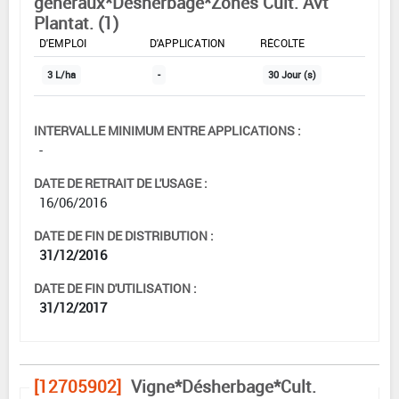
généraux*Désherbage*Zones Cult. Avt
Plantat. (1)
DOSE MAX
NOMBRE MAX
DÉLAIS AVANT
D'EMPLOI
D'APPLICATION
RÉCOLTE
3 L/ha
-
30 Jour (s)
INTERVALLE MINIMUM ENTRE APPLICATIONS :
-
DATE DE RETRAIT DE L'USAGE :
16/06/2016
DATE DE FIN DE DISTRIBUTION :
31/12/2016
DATE DE FIN D'UTILISATION :
31/12/2017
[12705902]
Vigne*Désherbage*Cult.