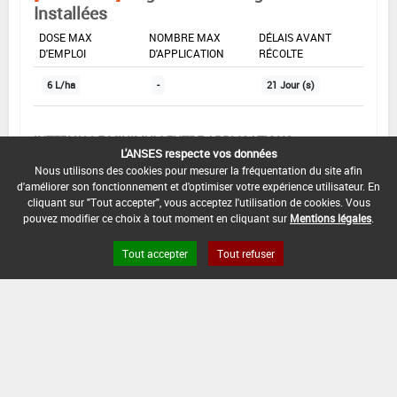
Installées
DOSE MAX
NOMBRE MAX
DÉLAIS AVANT
D'EMPLOI
D'APPLICATION
RÉCOLTE
6 L/ha
-
21 Jour (s)
INTERVALLE MINIMUM ENTRE APPLICATIONS :
L'ANSES respecte vos données
-
Nous utilisons des cookies pour mesurer la fréquentation du site afin
d'améliorer son fonctionnement et d'optimiser votre expérience utilisateur. En
DATE DE RETRAIT DE L'USAGE :
cliquant sur "Tout accepter", vous acceptez l'utilisation de cookies. Vous
16/06/2016
pouvez modifier ce choix à tout moment en cliquant sur
Mentions légales
.
DATE DE FIN DE DISTRIBUTION :
Tout accepter
Tout refuser
31/12/2016
DATE DE FIN D'UTILISATION :
31/12/2017
[12705902]
Vigne*Désherbage*Cult.