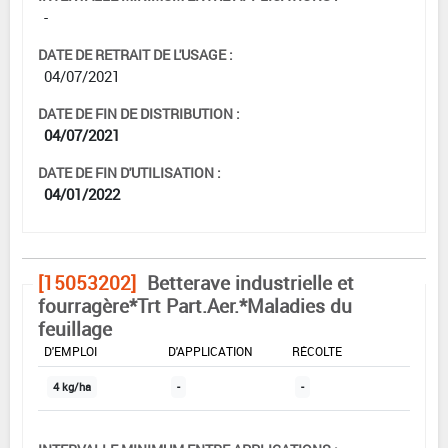
-
DATE DE RETRAIT DE L'USAGE :
04/07/2021
DATE DE FIN DE DISTRIBUTION :
04/07/2021
DATE DE FIN D'UTILISATION :
04/01/2022
[15053202]
Betterave industrielle et
fourragère*Trt Part.Aer.*Maladies du
feuillage
DOSE MAX
NOMBRE MAX
DÉLAIS AVANT
D'EMPLOI
D'APPLICATION
RÉCOLTE
4 kg/ha
-
-