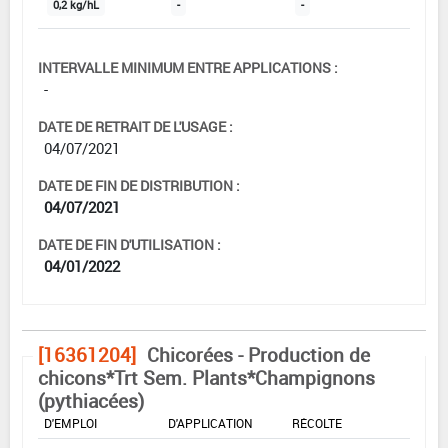
0,2 kg/hL
-
-
INTERVALLE MINIMUM ENTRE APPLICATIONS :
-
DATE DE RETRAIT DE L'USAGE :
04/07/2021
DATE DE FIN DE DISTRIBUTION :
04/07/2021
DATE DE FIN D'UTILISATION :
04/01/2022
[16361204]
Chicorées - Production de
chicons*Trt Sem. Plants*Champignons
(pythiacées)
DOSE MAX
NOMBRE MAX
DÉLAIS AVANT
D'EMPLOI
D'APPLICATION
RÉCOLTE