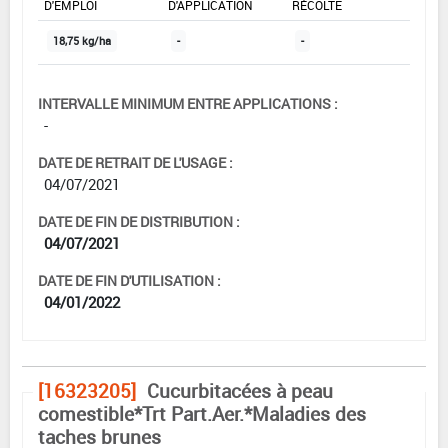
D'EMPLOI
D'APPLICATION
RÉCOLTE
18,75 kg/ha
-
-
INTERVALLE MINIMUM ENTRE APPLICATIONS :
-
DATE DE RETRAIT DE L'USAGE :
04/07/2021
DATE DE FIN DE DISTRIBUTION :
04/07/2021
DATE DE FIN D'UTILISATION :
04/01/2022
[16323205]
Cucurbitacées à peau
comestible*Trt Part.Aer.*Maladies des
taches brunes
DOSE MAX
NOMBRE MAX
DÉLAIS AVANT