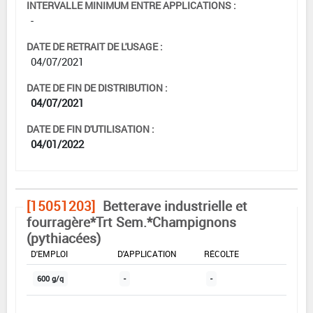
INTERVALLE MINIMUM ENTRE APPLICATIONS :
-
DATE DE RETRAIT DE L'USAGE :
04/07/2021
DATE DE FIN DE DISTRIBUTION :
04/07/2021
DATE DE FIN D'UTILISATION :
04/01/2022
[15051203]
Betterave industrielle et
fourragère*Trt Sem.*Champignons
(pythiacées)
DOSE MAX
NOMBRE MAX
DÉLAIS AVANT
D'EMPLOI
D'APPLICATION
RÉCOLTE
600 g/q
-
-