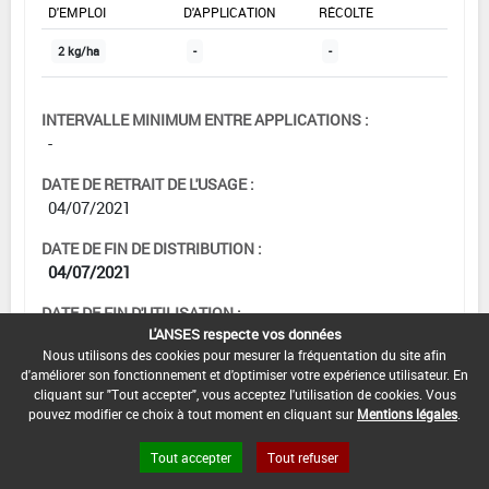
D'EMPLOI
D'APPLICATION
RÉCOLTE
2 kg/ha
-
-
INTERVALLE MINIMUM ENTRE APPLICATIONS :
-
DATE DE RETRAIT DE L'USAGE :
04/07/2021
DATE DE FIN DE DISTRIBUTION :
04/07/2021
DATE DE FIN D'UTILISATION :
L'ANSES respecte vos données
04/01/2022
Nous utilisons des cookies pour mesurer la fréquentation du site afin
d'améliorer son fonctionnement et d'optimiser votre expérience utilisateur. En
cliquant sur "Tout accepter", vous acceptez l'utilisation de cookies. Vous
pouvez modifier ce choix à tout moment en cliquant sur
Mentions légales
.
[16323204]
Cucurbitacées à peau
comestible*Trt Part.Aer.*Mildiou(s)
Tout accepter
Tout refuser
DOSE MAX
NOMBRE MAX
DÉLAIS AVANT