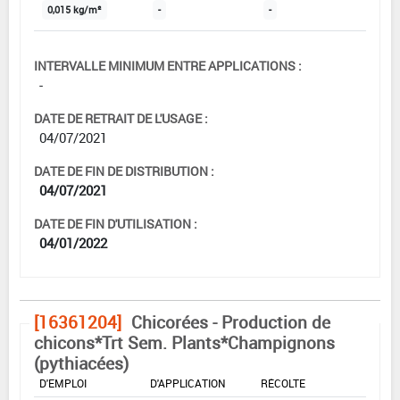
0,015 kg/m²
-
-
INTERVALLE MINIMUM ENTRE APPLICATIONS :
-
DATE DE RETRAIT DE L'USAGE :
04/07/2021
DATE DE FIN DE DISTRIBUTION :
04/07/2021
DATE DE FIN D'UTILISATION :
04/01/2022
[16361204]
Chicorées - Production de
chicons*Trt Sem. Plants*Champignons
(pythiacées)
DOSE MAX
NOMBRE MAX
DÉLAIS AVANT
D'EMPLOI
D'APPLICATION
RÉCOLTE