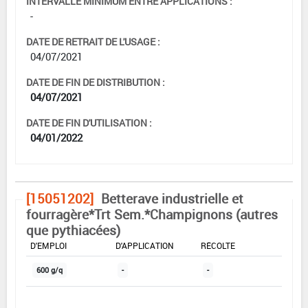
INTERVALLE MINIMUM ENTRE APPLICATIONS :
-
DATE DE RETRAIT DE L'USAGE :
04/07/2021
DATE DE FIN DE DISTRIBUTION :
04/07/2021
DATE DE FIN D'UTILISATION :
04/01/2022
[15051202]
Betterave industrielle et
fourragère*Trt Sem.*Champignons (autres
que pythiacées)
DOSE MAX
NOMBRE MAX
DÉLAIS AVANT
D'EMPLOI
D'APPLICATION
RÉCOLTE
600 g/q
-
-