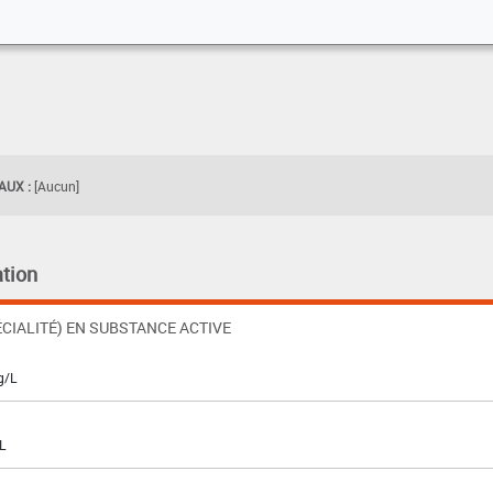
UX :
[Aucun]
tion
CIALITÉ) EN SUBSTANCE ACTIVE
g/L
L