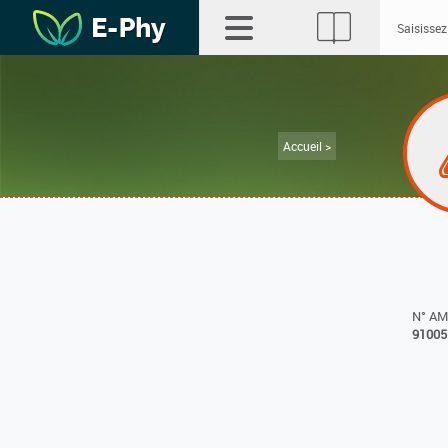
Accueil >
N° A
91005