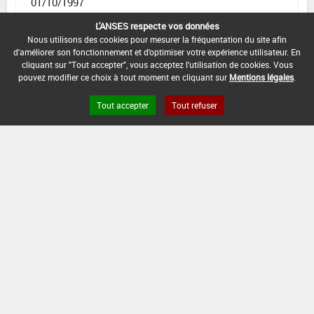
01/10/1997
L'ANSES respecte vos données
DATE DE FIN DE DISTRIBUTION :
Nous utilisons des cookies pour mesurer la fréquentation du site afin
-
d'améliorer son fonctionnement et d'optimiser votre expérience utilisateur. En
cliquant sur "Tout accepter", vous acceptez l'utilisation de cookies. Vous
DATE DE FIN D'UTILISATION :
pouvez modifier ce choix à tout moment en cliquant sur
Mentions légales
.
-
Tout accepter
Tout refuser
Version du produit : v 2.0