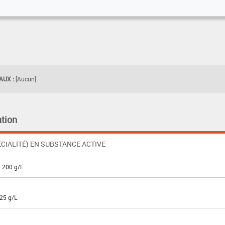
UX :
[Aucun]
tion
CIALITÉ) EN SUBSTANCE ACTIVE
: 200 g/L
125 g/L