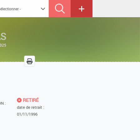
AS
2025
RETIRÉ
N :
date de retrait :
01/11/1996