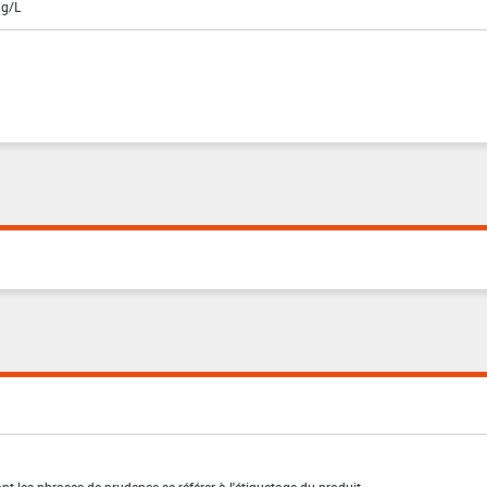
 g/L
t les phrases de prudence se référer à l'étiquetage du produit.