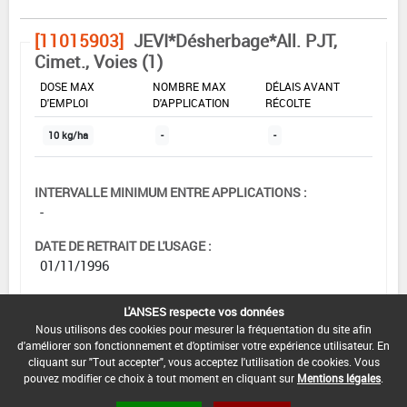
[11015903]
JEVI*Désherbage*All. PJT,
Cimet., Voies (1)
DOSE MAX
NOMBRE MAX
DÉLAIS AVANT
D'EMPLOI
D'APPLICATION
RÉCOLTE
10 kg/ha
-
-
INTERVALLE MINIMUM ENTRE APPLICATIONS :
-
DATE DE RETRAIT DE L'USAGE :
01/11/1996
DATE DE FIN DE DISTRIBUTION :
L'ANSES respecte vos données
-
Nous utilisons des cookies pour mesurer la fréquentation du site afin
d'améliorer son fonctionnement et d'optimiser votre expérience utilisateur. En
DATE DE FIN D'UTILISATION :
cliquant sur "Tout accepter", vous acceptez l'utilisation de cookies. Vous
-
pouvez modifier ce choix à tout moment en cliquant sur
Mentions légales
.