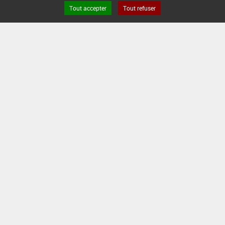
Tout accepter
Tout refuser
Version du produit : v 2.0
FAQ et Contact
Open Data
Mentions légales
Site ANSES
Dphy
2.1.4