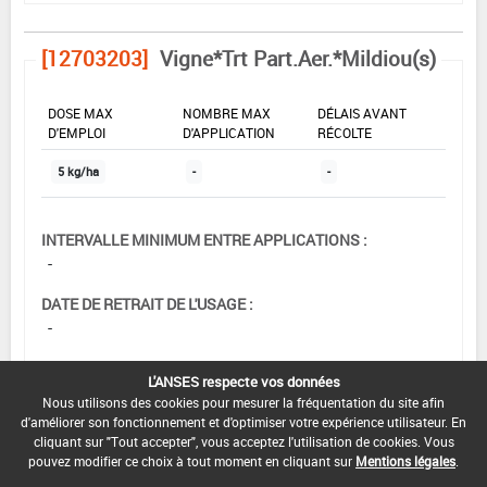
[12703203]
Vigne*Trt Part.Aer.*Mildiou(s)
DOSE MAX
NOMBRE MAX
DÉLAIS AVANT
D'EMPLOI
D'APPLICATION
RÉCOLTE
5 kg/ha
-
-
INTERVALLE MINIMUM ENTRE APPLICATIONS :
-
DATE DE RETRAIT DE L'USAGE :
-
DATE DE FIN DE DISTRIBUTION :
L'ANSES respecte vos données
28/02/2011
Nous utilisons des cookies pour mesurer la fréquentation du site afin
d'améliorer son fonctionnement et d'optimiser votre expérience utilisateur. En
DATE DE FIN D'UTILISATION :
cliquant sur "Tout accepter", vous acceptez l'utilisation de cookies. Vous
29/02/2012
pouvez modifier ce choix à tout moment en cliquant sur
Mentions légales
.