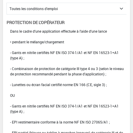
PROTECTION DE L'OPÉRATEUR
Dans le cadre d'une application effectuée à l'aide d'une lance
• pendant le mélange/chargement
- Gants en nitrile certifiés NF EN ISO 374-1/A1 et NF EN 16523-1+A1
(type A) ;
- Combinaison de protection de catégorie III type 4 ou 3 (selon le niveau
de protection recommandé pendant la phase d'application) ;
- Lunettes ou écran facial certifié norme EN 166 (CE, sigle 3) ;
OU
- Gants en nitrile certifiés NF EN ISO 374-1/A1 et NF EN 16523-1+A1
(type A) ;
- EPI vestimentaire conforme à la norme NF EN ISO 27065/A1 ;
- EPI partiel (blouse ou tablier à manches longues) de catégorie III et de