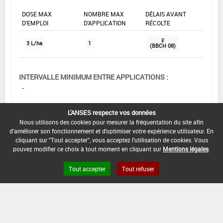
DOSE MAX
NOMBRE MAX
DÉLAIS AVANT
D'EMPLOI
D'APPLICATION
RÉCOLTE
F
3 L/ha
1
(BBCH 08)
INTERVALLE MINIMUM ENTRE APPLICATIONS :
-
DATE DE RETRAIT DE L'USAGE :
L'ANSES respecte vos données
07/02/2025
Nous utilisons des cookies pour mesurer la fréquentation du site afin
d'améliorer son fonctionnement et d'optimiser votre expérience utilisateur. En
DATE DE FIN DE DISTRIBUTION :
cliquant sur "Tout accepter", vous acceptez l'utilisation de cookies. Vous
07/08/2025
pouvez modifier ce choix à tout moment en cliquant sur
Mentions légales
.
DATE DE FIN D'UTILISATION :
Tout accepter
Tout refuser
07/08/2026
[15905901]
Tournesol*Désherbage