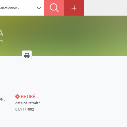
A
25
RETIRÉ
N :
date de retrait :
01/11/1992