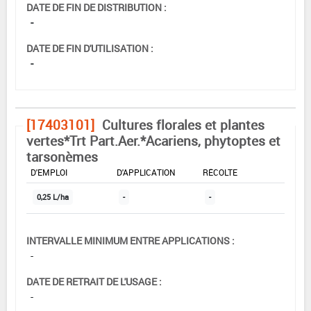
DATE DE FIN DE DISTRIBUTION :
-
DATE DE FIN D'UTILISATION :
-
[17403101]
Cultures florales et plantes
vertes*Trt Part.Aer.*Acariens, phytoptes et
tarsonèmes
DOSE MAX
NOMBRE MAX
DÉLAIS AVANT
D'EMPLOI
D'APPLICATION
RÉCOLTE
0,25 L/ha
-
-
INTERVALLE MINIMUM ENTRE APPLICATIONS :
-
DATE DE RETRAIT DE L'USAGE :
-