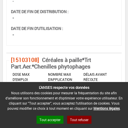
-
DATE DE FIN DE DISTRIBUTION :
-
DATE DE FIN D'UTILISATION :
-
[15103108]
Céréales à paille*Trt
Part.Aer.*Chenilles phytophages
DOSE MAX
NOMBRE MAX
DÉLAIS AVANT
D'EMPLOI
D'APPLICATION
RÉCOLTE
L'ANSES respecte vos données
0,1 L/ha
-
-
Nous utilisons des cookies pour mesurer la fréquentation du site afin
d'améliorer son fonctionnement et d'optimiser votre expérience utilisateur. En
cliquant sur "Tout accepter", vous acceptez l'utilisation de cookies. Vous
INTERVALLE MINIMUM ENTRE APPLICATIONS :
pouvez modifier ce choix à tout moment en cliquant sur
Mentions légales
.
-
Tout accepter
Tout refuser
DATE DE RETRAIT DE L'USAGE :