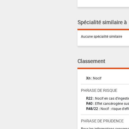
Spécialité similaire à
Aucune spécialité similaire
Classement
Xn :
Nocif
PHRASE DE RISQUE
R22 :
Nocif en cas d'ingest
R40 :
Effet cancérogène sus
R48/22 :
Nocif : risque d'e
PHRASE DE PRUDENCE
Pour les informations concernan