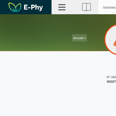
Accueil >
N° A
90007