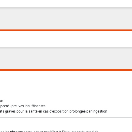
ion
pecté - preuves insuffisantes
ffets graves pour la santé en cas d'exposition prolongée par ingestion
t les phrases de prudence se référer à l'étiquetage du produit.