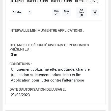
D'EMPLOI
D'APPLICATION
D'APPLICATION
RÉCOLTE
(DVP)
42
Min
Max
5 m
1 L/ha
1
Jour
: -
: -
(-)
(s)
INTERVALLE MINIMUM ENTRE APPLICATIONS :
-
DISTANCE DE SÉCURITÉ RIVERAIN ET PERSONNES
PRÉSENTES :
3 m
CONDITIONS :
Uniquement colza, navette, moutarde, chanvre
(utilisation strictement industrielle) et lin:
Application pour lutter contre l'alternariose
DATE D'AUTORISATION DE L'USAGE :
21/02/2023