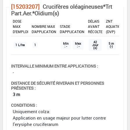
[15203207]
Crucifères oléagineuses*Trt
Part.Aer.*Oïdium(s)
DOSE
DÉLAIS
ZNT
MAX
NOMBRE MAX
STADE
AVANT
AQUATIQUE
D'EMPLOI
D'APPLICATION
D'APPLICATION
RÉCOLTE
(DVP)
42
Min
Max
5 m
1 L/ha
1
Jour
: -
: -
(-)
(s)
INTERVALLE MINIMUM ENTRE APPLICATIONS :
-
DISTANCE DE SÉCURITÉ RIVERAIN ET PERSONNES
PRÉSENTES :
3 m
CONDITIONS :
Uniquement colza:
Application en usage majeur pour lutter contre
l'erysiphe cruciferarum