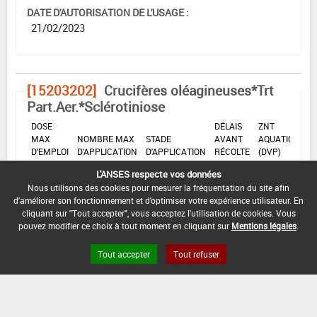
DATE D'AUTORISATION DE L'USAGE :
21/02/2023
[15203202]
Crucifères oléagineuses*Trt
Part.Aer.*Sclérotiniose
DOSE
DÉLAIS
ZNT
MAX
NOMBRE MAX
STADE
AVANT
AQUATIQUE
D'EMPLOI
D'APPLICATION
D'APPLICATION
RÉCOLTE
(DVP)
L'ANSES respecte vos données
42
Min
Max
5 m
1 L/ha
1
Jour
Nous utilisons des cookies pour mesurer la fréquentation du site afin
: -
: -
(-)
(s)
d'améliorer son fonctionnement et d'optimiser votre expérience utilisateur. En
cliquant sur "Tout accepter", vous acceptez l'utilisation de cookies. Vous
pouvez modifier ce choix à tout moment en cliquant sur
Mentions légales
.
INTERVALLE MINIMUM ENTRE APPLICATIONS :
-
Tout accepter
Tout refuser
DISTANCE DE SÉCURITÉ RIVERAIN ET PERSONNES
PRÉSENTES :
3 m