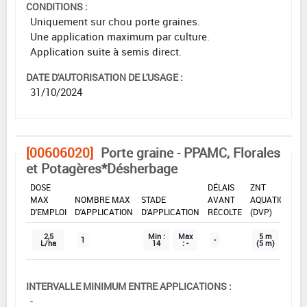
CONDITIONS :
Uniquement sur chou porte graines.
Une application maximum par culture.
Application suite à semis direct.
DATE D'AUTORISATION DE L'USAGE :
31/10/2024
[00606020]
Porte graine - PPAMC, Florales
et Potagères*Désherbage
DOSE
DÉLAIS
ZNT
MAX
NOMBRE MAX
STADE
AVANT
AQUATIQUE
D'EMPLOI
D'APPLICATION
D'APPLICATION
RÉCOLTE
(DVP)
2,5
Min :
Max
5 m
1
-
L/ha
14
: -
(5 m)
INTERVALLE MINIMUM ENTRE APPLICATIONS :
-