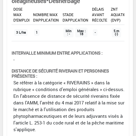
oléagineuses*Désherbage
DOSE
DÉLAIS
ZNT
MAX
NOMBRE MAX
STADE
AVANT
AQUATIQUE
D'EMPLOI
D'APPLICATION
D'APPLICATION
RÉCOLTE
(DVP)
Min
Max :
5 m
3 L/ha
1
-
: -
18
(-)
INTERVALLE MINIMUM ENTRE APPLICATIONS :
-
DISTANCE DE SÉCURITÉ RIVERAIN ET PERSONNES
PRÉSENTES :
Se référer à la catégorie « RIVERAINS » dans la
rubrique « conditions d'emploi générales » ci-dessus.
En l'absence de distance de sécurité riverains fixée
dans l'AMM, l'arrêté du 4 mai 2017 relatif à la mise sur
le marché et à l'utilisation des produits
phytopharmaceutiques et de leurs adjuvants visés à
l'article L. 253-1 du code rural et de la pêche maritime
s'applique.