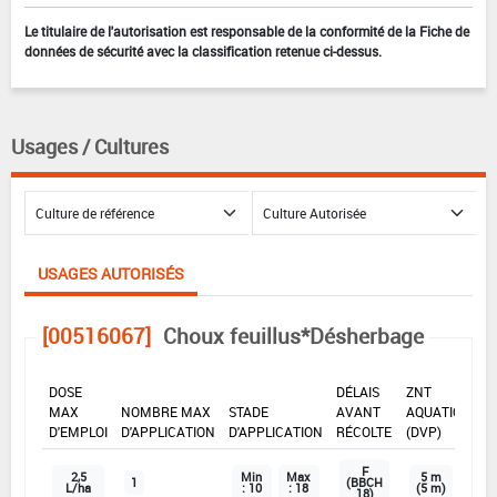
Le titulaire de l'autorisation est responsable de la conformité de la Fiche de
données de sécurité avec la classification retenue ci-dessus.
Usages / Cultures
USAGES AUTORISÉS
[00516067]
Choux feuillus*Désherbage
DOSE
DÉLAIS
ZNT
MAX
NOMBRE MAX
STADE
AVANT
AQUATIQUE
D'EMPLOI
D'APPLICATION
D'APPLICATION
RÉCOLTE
(DVP)
F
2,5
Min
Max
5 m
1
(BBCH
L/ha
: 10
: 18
(5 m)
18)