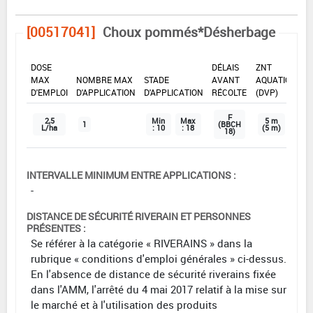
[00517041]
Choux pommés*Désherbage
DOSE
DÉLAIS
ZNT
MAX
NOMBRE MAX
STADE
AVANT
AQUATIQUE
D'EMPLOI
D'APPLICATION
D'APPLICATION
RÉCOLTE
(DVP)
F
2,5
Min
Max
5 m
1
(BBCH
L/ha
: 10
: 18
(5 m)
18)
INTERVALLE MINIMUM ENTRE APPLICATIONS :
-
DISTANCE DE SÉCURITÉ RIVERAIN ET PERSONNES
PRÉSENTES :
Se référer à la catégorie « RIVERAINS » dans la
rubrique « conditions d'emploi générales » ci-dessus.
En l'absence de distance de sécurité riverains fixée
dans l'AMM, l'arrêté du 4 mai 2017 relatif à la mise sur
le marché et à l'utilisation des produits