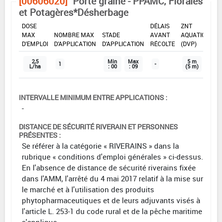
[00606020]
Porte graine - PPAMC, Florales
et Potagères*Désherbage
DOSE
DÉLAIS
ZNT
MAX
NOMBRE MAX
STADE
AVANT
AQUATIQUE
D'EMPLOI
D'APPLICATION
D'APPLICATION
RÉCOLTE
(DVP)
2,5
Min
Max
5 m
1
-
L/ha
: 00
: 09
(5 m)
INTERVALLE MINIMUM ENTRE APPLICATIONS :
-
DISTANCE DE SÉCURITÉ RIVERAIN ET PERSONNES
PRÉSENTES :
Se référer à la catégorie « RIVERAINS » dans la
rubrique « conditions d'emploi générales » ci-dessus.
En l'absence de distance de sécurité riverains fixée
dans l'AMM, l'arrêté du 4 mai 2017 relatif à la mise sur
le marché et à l'utilisation des produits
phytopharmaceutiques et de leurs adjuvants visés à
l'article L. 253-1 du code rural et de la pêche maritime
s'applique.