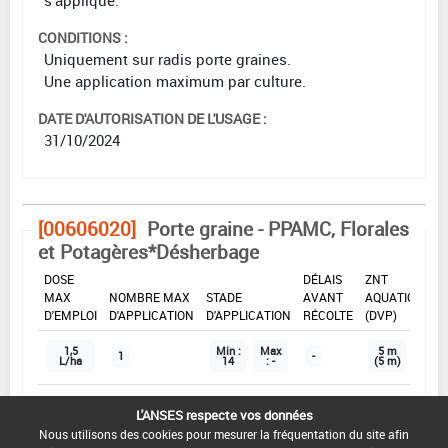
CONDITIONS :
Uniquement sur radis porte graines.
Une application maximum par culture.
DATE D'AUTORISATION DE L'USAGE :
31/10/2024
[00606020]
Porte graine - PPAMC, Florales
et Potagères*Désherbage
DOSE
DÉLAIS
ZNT
MAX
NOMBRE MAX
STADE
AVANT
AQUATIQUE
D'EMPLOI
D'APPLICATION
D'APPLICATION
RÉCOLTE
(DVP)
1,5
Min :
Max
5 m
1
-
L/ha
14
: -
(5 m)
L'ANSES respecte vos données
INTERVALLE MINIMUM ENTRE APPLICATIONS :
Nous utilisons des cookies pour mesurer la fréquentation du site afin
-