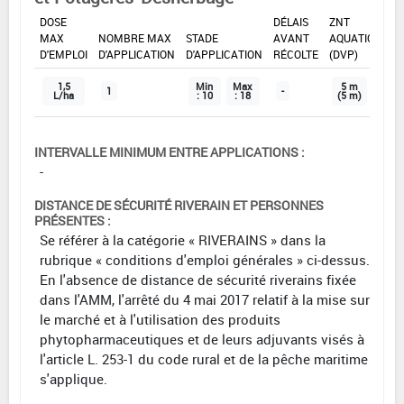
DOSE
DÉLAIS
ZNT
MAX
NOMBRE MAX
STADE
AVANT
AQUATIQUE
D'EMPLOI
D'APPLICATION
D'APPLICATION
RÉCOLTE
(DVP)
1,5
Min
Max
5 m
1
-
L/ha
: 10
: 18
(5 m)
INTERVALLE MINIMUM ENTRE APPLICATIONS :
-
DISTANCE DE SÉCURITÉ RIVERAIN ET PERSONNES
PRÉSENTES :
Se référer à la catégorie « RIVERAINS » dans la
rubrique « conditions d'emploi générales » ci-dessus.
En l'absence de distance de sécurité riverains fixée
dans l'AMM, l'arrêté du 4 mai 2017 relatif à la mise sur
le marché et à l'utilisation des produits
phytopharmaceutiques et de leurs adjuvants visés à
l'article L. 253-1 du code rural et de la pêche maritime
s'applique.