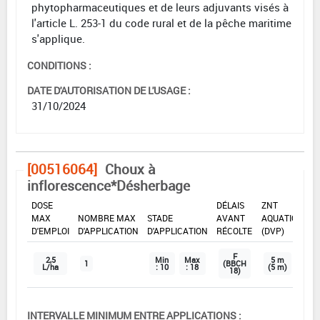
phytopharmaceutiques et de leurs adjuvants visés à
l'article L. 253-1 du code rural et de la pêche maritime
s'applique.
CONDITIONS :
DATE D'AUTORISATION DE L'USAGE :
31/10/2024
[00516064]
Choux à
inflorescence*Désherbage
DOSE
DÉLAIS
ZNT
MAX
NOMBRE MAX
STADE
AVANT
AQUATIQUE
D'EMPLOI
D'APPLICATION
D'APPLICATION
RÉCOLTE
(DVP)
F
2,5
Min
Max
5 m
1
(BBCH
L/ha
: 10
: 18
(5 m)
18)
INTERVALLE MINIMUM ENTRE APPLICATIONS :