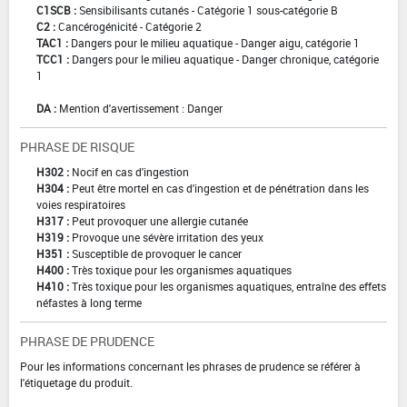
C1SCB :
Sensibilisants cutanés - Catégorie 1 sous-catégorie B
C2 :
Cancérogénicité - Catégorie 2
TAC1 :
Dangers pour le milieu aquatique - Danger aigu, catégorie 1
TCC1 :
Dangers pour le milieu aquatique - Danger chronique, catégorie
1
DA :
Mention d'avertissement : Danger
PHRASE DE RISQUE
H302 :
Nocif en cas d'ingestion
H304 :
Peut être mortel en cas d'ingestion et de pénétration dans les
voies respiratoires
H317 :
Peut provoquer une allergie cutanée
H319 :
Provoque une sévère irritation des yeux
H351 :
Susceptible de provoquer le cancer
H400 :
Très toxique pour les organismes aquatiques
H410 :
Très toxique pour les organismes aquatiques, entraîne des effets
néfastes à long terme
PHRASE DE PRUDENCE
Pour les informations concernant les phrases de prudence se référer à
l'étiquetage du produit.