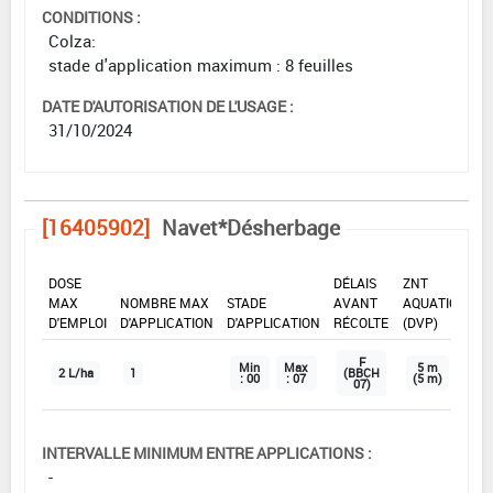
CONDITIONS :
Colza:
stade d'application maximum : 8 feuilles
DATE D'AUTORISATION DE L'USAGE :
31/10/2024
[16405902]
Navet*Désherbage
DOSE
DÉLAIS
ZNT
MAX
NOMBRE MAX
STADE
AVANT
AQUATIQUE
D'EMPLOI
D'APPLICATION
D'APPLICATION
RÉCOLTE
(DVP)
F
Min
Max
5 m
2 L/ha
1
(BBCH
: 00
: 07
(5 m)
07)
INTERVALLE MINIMUM ENTRE APPLICATIONS :
-