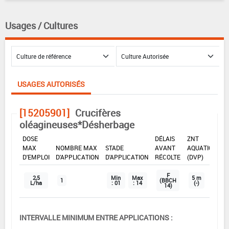
Usages / Cultures
USAGES AUTORISÉS
[15205901]
Crucifères
oléagineuses*Désherbage
DOSE
DÉLAIS
ZNT
MAX
NOMBRE MAX
STADE
AVANT
AQUATIQUE
D'EMPLOI
D'APPLICATION
D'APPLICATION
RÉCOLTE
(DVP)
F
2,5
Min
Max
5 m
1
(BBCH
L/ha
: 01
: 14
(-)
14)
INTERVALLE MINIMUM ENTRE APPLICATIONS :
-