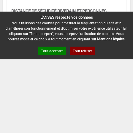
DISTANCE DE SÉCURITÉ RIVERAIN ET PERSONNES
PRÉSENTES :
L'ANSES respecte vos données
Se référer à la catégorie « RIVERAINS » dans la
Nous utilisons des cookies pour mesurer la fréquentation du site afin
d'améliorer son fonctionnement et d'optimiser votre expérience utilisateur. En
rubrique « conditions d'emploi générales » ci-dessus.
cliquant sur "Tout accepter", vous acceptez l'utilisation de cookies. Vous
En l'absence de distance de sécurité riverains fixée
pouvez modifier ce choix à tout moment en cliquant sur
Mentions légales
.
dans l'AMM, l'arrêté du 4 mai 2017 relatif à la mise sur
le marché et à l'utilisation des produits
Tout accepter
Tout refuser
phytopharmaceutiques et de leurs adjuvants visés à
l'article L. 253-1 du code rural et de la pêche maritime
s'applique.
CONDITIONS :
Uniquement sur colza d'hiver.
Efficacité montrée pour le contrôle des
dicotylédones et graminées annuelles à la dose de
2,5 L/ha.
DATE D'AUTORISATION DE L'USAGE :
27/05/2025