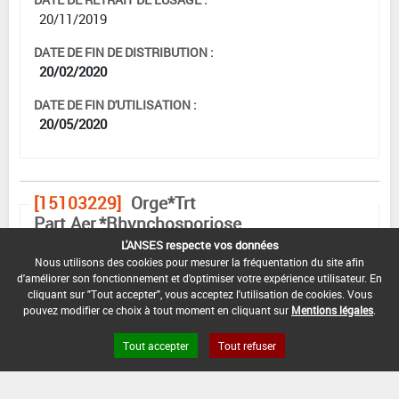
20/11/2019
DATE DE FIN DE DISTRIBUTION :
20/02/2020
DATE DE FIN D'UTILISATION :
20/05/2020
[15103229]
Orge*Trt
Part.Aer.*Rhynchosporiose
L'ANSES respecte vos données
DOSE MAX
NOMBRE MAX
DÉLAIS AVANT
Nous utilisons des cookies pour mesurer la fréquentation du site afin
D'EMPLOI
D'APPLICATION
RÉCOLTE
d'améliorer son fonctionnement et d'optimiser votre expérience utilisateur. En
cliquant sur "Tout accepter", vous acceptez l'utilisation de cookies. Vous
F
2 L/ha
1
(BBCH 51)
pouvez modifier ce choix à tout moment en cliquant sur
Mentions légales
.
Tout accepter
Tout refuser
INTERVALLE MINIMUM ENTRE APPLICATIONS :
-