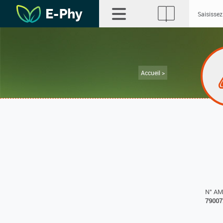
Accueil >
N° A
79007