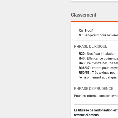
Classement
Xn :
Nocif
N :
Dangereux pour l'envir
PHRASE DE RISQUE
R20 :
Nocif par inhalation
R40 :
Effet cancérogène sus
R43 :
Peut entraîner une sen
R36/37 :
Irritant pour les ye
R50/53 :
Très toxique pour 
l'environnement aquatique.
PHRASE DE PRUDENCE
Pour les informations concernan
Le titulaire de l'autorisation e
retenue ci-dessus.