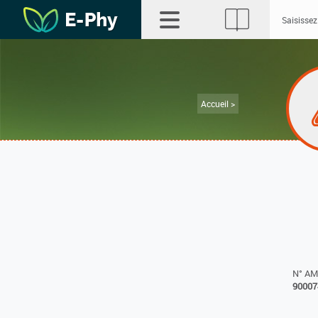
Accueil >
N° A
90007