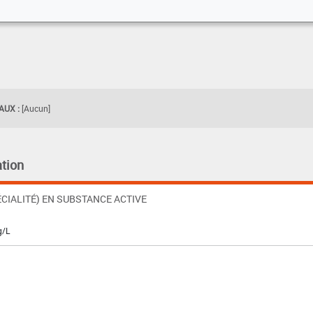
UX :
[Aucun]
tion
CIALITÉ) EN SUBSTANCE ACTIVE
g/L