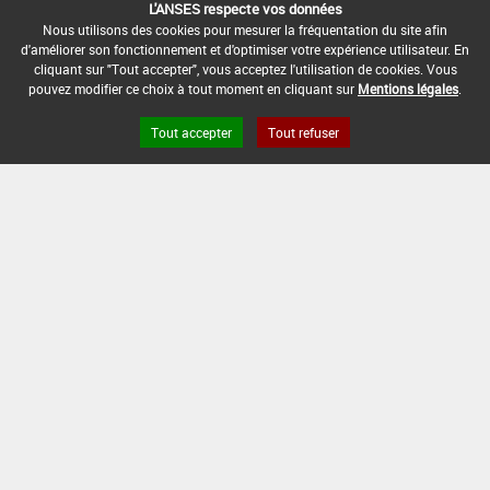
D'EMPLOI
D'APPLICATION
RÉCOLTE
L'ANSES respecte vos données
Nous utilisons des cookies pour mesurer la fréquentation du site afin
1,25 L/ha
-
60 Jour (s)
d'améliorer son fonctionnement et d'optimiser votre expérience utilisateur. En
cliquant sur "Tout accepter", vous acceptez l'utilisation de cookies. Vous
pouvez modifier ce choix à tout moment en cliquant sur
Mentions légales
.
INTERVALLE MINIMUM ENTRE APPLICATIONS :
Tout accepter
Tout refuser
-
DATE DE RETRAIT DE L'USAGE :
15/05/2019
DATE DE FIN DE DISTRIBUTION :
19/09/2019
DATE DE FIN D'UTILISATION :
19/12/2019