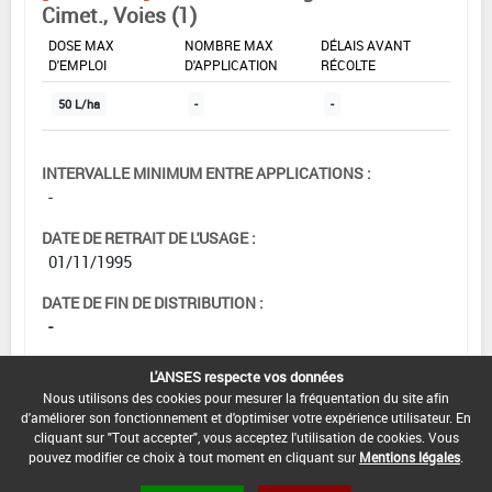
Cimet., Voies (1)
DOSE MAX
NOMBRE MAX
DÉLAIS AVANT
D'EMPLOI
D'APPLICATION
RÉCOLTE
50 L/ha
-
-
INTERVALLE MINIMUM ENTRE APPLICATIONS :
-
DATE DE RETRAIT DE L'USAGE :
01/11/1995
DATE DE FIN DE DISTRIBUTION :
-
DATE DE FIN D'UTILISATION :
L'ANSES respecte vos données
-
Nous utilisons des cookies pour mesurer la fréquentation du site afin
d'améliorer son fonctionnement et d'optimiser votre expérience utilisateur. En
cliquant sur "Tout accepter", vous acceptez l'utilisation de cookies. Vous
pouvez modifier ce choix à tout moment en cliquant sur
Mentions légales
.