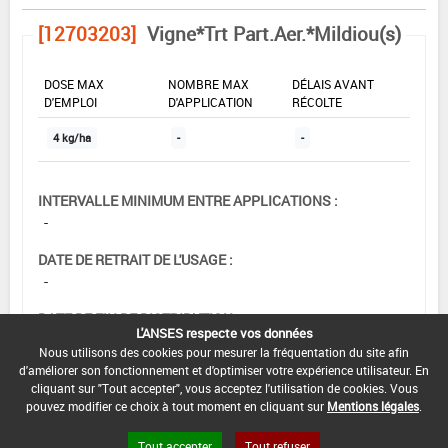
[12703203]
Vigne*Trt Part.Aer.*Mildiou(s)
DOSE MAX
NOMBRE MAX
DÉLAIS AVANT
D'EMPLOI
D'APPLICATION
RÉCOLTE
4 kg/ha
-
-
INTERVALLE MINIMUM ENTRE APPLICATIONS :
-
DATE DE RETRAIT DE L'USAGE :
-
DATE DE FIN DE DISTRIBUTION :
L'ANSES respecte vos données
28/02/2011
Nous utilisons des cookies pour mesurer la fréquentation du site afin
d'améliorer son fonctionnement et d'optimiser votre expérience utilisateur. En
DATE DE FIN D'UTILISATION :
cliquant sur "Tout accepter", vous acceptez l'utilisation de cookies. Vous
29/02/2012
pouvez modifier ce choix à tout moment en cliquant sur
Mentions légales
.
Tout accepter
Tout refuser