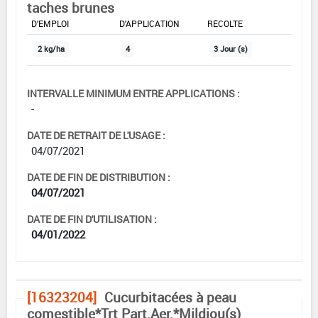
taches brunes
DOSE MAX
NOMBRE MAX
DÉLAIS AVANT
D'EMPLOI
D'APPLICATION
RÉCOLTE
2 kg/ha
4
3 Jour (s)
INTERVALLE MINIMUM ENTRE APPLICATIONS :
-
DATE DE RETRAIT DE L'USAGE :
04/07/2021
DATE DE FIN DE DISTRIBUTION :
04/07/2021
DATE DE FIN D'UTILISATION :
04/01/2022
[16323204]
Cucurbitacées à peau
comestible*Trt Part.Aer.*Mildiou(s)