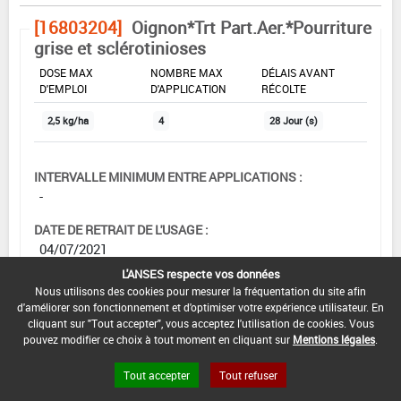
[16803204]
Oignon*Trt Part.Aer.*Pourriture
grise et sclérotinioses
DOSE MAX
NOMBRE MAX
DÉLAIS AVANT
D'EMPLOI
D'APPLICATION
RÉCOLTE
2,5 kg/ha
4
28 Jour (s)
INTERVALLE MINIMUM ENTRE APPLICATIONS :
-
DATE DE RETRAIT DE L'USAGE :
04/07/2021
L'ANSES respecte vos données
DATE DE FIN DE DISTRIBUTION :
Nous utilisons des cookies pour mesurer la fréquentation du site afin
04/07/2021
d'améliorer son fonctionnement et d'optimiser votre expérience utilisateur. En
cliquant sur "Tout accepter", vous acceptez l'utilisation de cookies. Vous
DATE DE FIN D'UTILISATION :
pouvez modifier ce choix à tout moment en cliquant sur
Mentions légales
.
04/01/2022
Tout accepter
Tout refuser