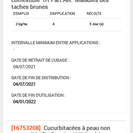
taches brunes
DOSE MAX
NOMBRE MAX
DÉLAIS AVANT
D'EMPLOI
D'APPLICATION
RÉCOLTE
2 kg/ha
4
3 Jour (s)
INTERVALLE MINIMUM ENTRE APPLICATIONS :
-
DATE DE RETRAIT DE L'USAGE :
04/07/2021
DATE DE FIN DE DISTRIBUTION :
04/07/2021
DATE DE FIN D'UTILISATION :
04/01/2022
[16753208]
Cucurbitacées à peau non