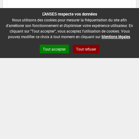
INTERVALLE MINIMUM ENTRE APPLICATIONS :
L'ANSES respecte vos données
-
Nous utilisons des cookies pour mesurer la fréquentation du site afin
d'améliorer son fonctionnement et d'optimiser votre expérience utilisateur. En
DATE DE RETRAIT DE L'USAGE :
cliquant sur "Tout accepter", vous acceptez l'utilisation de cookies. Vous
13/11/2014
pouvez modifier ce choix à tout moment en cliquant sur
Mentions légales
.
DATE DE FIN DE DISTRIBUTION :
Tout accepter
Tout refuser
30/11/2014
DATE DE FIN D'UTILISATION :
30/11/2015