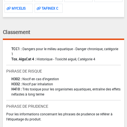
MYCELIS
TAFINEX C
Classement
TCC1 :
Dangers pour le milieu aquatique - Danger chronique, catégorie
1
Tox. AiguCat 4 :
Historique - Toxicité aiguë, Catégorie 4
PHRASE DE RISQUE
H302 :
Nocif en cas d'ingestion
H332 :
Nocif par inhalation
H410 :
Très toxique pour les organismes aquatiques, entraîne des effets
néfastes à long terme
PHRASE DE PRUDENCE
Pour les informations concernant les phrases de prudence se référer à
l'étiquetage du produit.