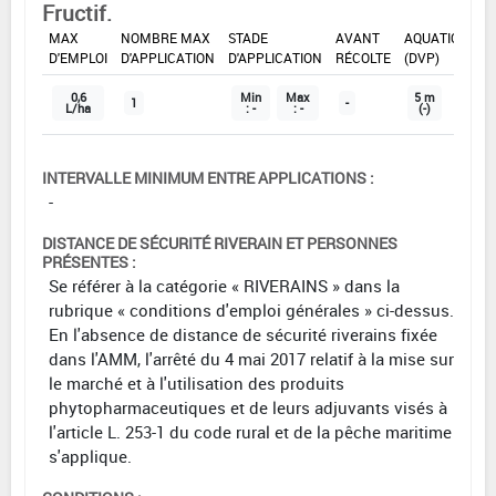
Fructif.
DOSE
DÉLAIS
ZNT
MAX
NOMBRE MAX
STADE
AVANT
AQUATIQUE
D'EMPLOI
D'APPLICATION
D'APPLICATION
RÉCOLTE
(DVP)
0,6
Min
Max
5 m
1
-
L/ha
: -
: -
(-)
INTERVALLE MINIMUM ENTRE APPLICATIONS :
-
DISTANCE DE SÉCURITÉ RIVERAIN ET PERSONNES
PRÉSENTES :
Se référer à la catégorie « RIVERAINS » dans la
rubrique « conditions d'emploi générales » ci-dessus.
En l'absence de distance de sécurité riverains fixée
dans l'AMM, l'arrêté du 4 mai 2017 relatif à la mise sur
le marché et à l'utilisation des produits
phytopharmaceutiques et de leurs adjuvants visés à
l'article L. 253-1 du code rural et de la pêche maritime
s'applique.