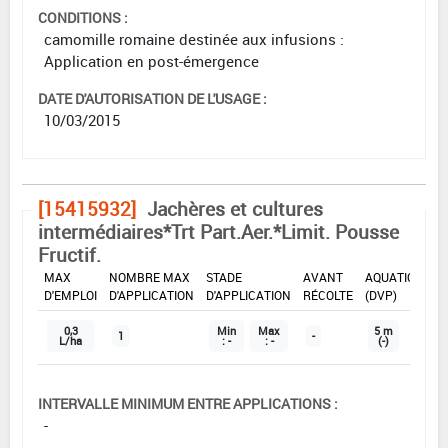
CONDITIONS :
camomille romaine destinée aux infusions :
Application en post-émergence
DATE D'AUTORISATION DE L'USAGE :
10/03/2015
[15415932]
Jachères et cultures
intermédiaires*Trt Part.Aer.*Limit. Pousse
Fructif.
DOSE
DÉLAIS
ZNT
MAX
NOMBRE MAX
STADE
AVANT
AQUATIQUE
D'EMPLOI
D'APPLICATION
D'APPLICATION
RÉCOLTE
(DVP)
0,3
Min
Max
5 m
1
-
L/ha
: -
: -
(-)
INTERVALLE MINIMUM ENTRE APPLICATIONS :
-