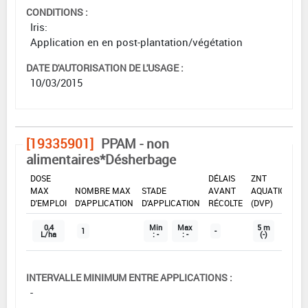
CONDITIONS :
Iris:
Application en en post-plantation/végétation
DATE D'AUTORISATION DE L'USAGE :
10/03/2015
[19335901]
PPAM - non
alimentaires*Désherbage
DOSE
DÉLAIS
ZNT
MAX
NOMBRE MAX
STADE
AVANT
AQUATIQUE
D'EMPLOI
D'APPLICATION
D'APPLICATION
RÉCOLTE
(DVP)
0,4
Min
Max
5 m
1
-
L/ha
: -
: -
(-)
INTERVALLE MINIMUM ENTRE APPLICATIONS :
-