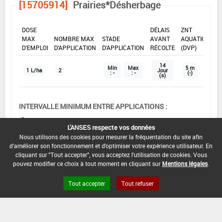
[15705914]
Prairies*Désherbage
DOSE
DÉLAIS
ZNT
MAX
NOMBRE MAX
STADE
AVANT
AQUATIQUE
D'EMPLOI
D'APPLICATION
D'APPLICATION
RÉCOLTE
(DVP)
14
Min
Max
5 m
1 L/ha
2
Jour
: -
: -
(-)
(s)
INTERVALLE MINIMUM ENTRE APPLICATIONS :
-
L'ANSES respecte vos données
DISTANCE DE SÉCURITÉ RIVERAIN ET PERSONNES
Nous utilisons des cookies pour mesurer la fréquentation du site afin
PRÉSENTES :
d'améliorer son fonctionnement et d'optimiser votre expérience utilisateur. En
Se référer à la catégorie « RIVERAINS » dans la
cliquant sur "Tout accepter", vous acceptez l'utilisation de cookies. Vous
pouvez modifier ce choix à tout moment en cliquant sur
Mentions légales
.
rubrique « conditions d'emploi générales » ci-dessus.
En l'absence de distance de sécurité riverains fixée
Tout accepter
Tout refuser
dans l'AMM, l'arrêté du 4 mai 2017 relatif à la mise sur
le marché et à l'utilisation des produits
phytopharmaceutiques et de leurs adjuvants visés à
l'article L. 253-1 du code rural et de la pêche maritime