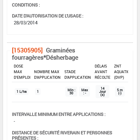
CONDITIONS :
DATE D'AUTORISATION DE L'USAGE :
28/03/2014
[15305905]
Graminées
fourragères*Désherbage
DOSE
DÉLAIS
ZNT
MAX
NOMBRE MAX
STADE
AVANT
AQUATIQUE
D'EMPLOI
D'APPLICATION
D'APPLICATION
RÉCOLTE
(DVP)
14
Min :
Max
5 m
1 L/ha
1
Jour
30
: -
(-)
(s)
INTERVALLE MINIMUM ENTRE APPLICATIONS :
-
DISTANCE DE SÉCURITÉ RIVERAIN ET PERSONNES
PRÉSENTES :