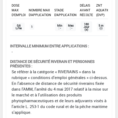
DOSE
DÉLAIS
ZNT
MAX
NOMBRE MAX
STADE
AVANT
AQUATIQUE
D'EMPLOI
D'APPLICATION
D'APPLICATION
RÉCOLTE
(DVP)
180
0,6
Min
Max
5 m
1
Jour
L/ha
: -
: -
(-)
(s)
INTERVALLE MINIMUM ENTRE APPLICATIONS :
-
DISTANCE DE SÉCURITÉ RIVERAIN ET PERSONNES
PRÉSENTES :
Se référer à la catégorie « RIVERAINS » dans la
rubrique « conditions d'emploi générales » ci-dessus.
En l'absence de distance de sécurité riverains fixée
dans l'AMM, l'arrêté du 4 mai 2017 relatif à la mise sur
le marché et à l'utilisation des produits
phytopharmaceutiques et de leurs adjuvants visés à
l'article L. 253-1 du code rural et de la pêche maritime
s'applique.