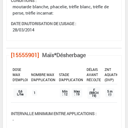
CONDITIONS :
moutarde blanche, phacelie, trèfle blanc, trèfle de
perse, trèfle incarnat:
DATE D'AUTORISATION DE L'USAGE :
28/03/2014
[15555901]
Maïs*Désherbage
DOSE
DÉLAIS
ZNT
MAX
NOMBRE MAX
STADE
AVANT
AQUATIQUE
D'EMPLOI
D'APPLICATION
D'APPLICATION
RÉCOLTE
(DVP)
F
0,6
Min
Max
5 m
1
(BBCH
L/ha
: 12
: 19
(-)
19)
INTERVALLE MINIMUM ENTRE APPLICATIONS :
-