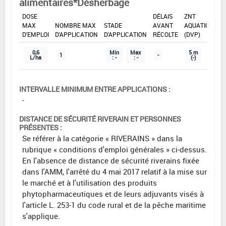
alimentaires*Désherbage
DOSE
DÉLAIS
ZNT
MAX
NOMBRE MAX
STADE
AVANT
AQUATIQUE
D'EMPLOI
D'APPLICATION
D'APPLICATION
RÉCOLTE
(DVP)
0,6
Min
Max
5 m
1
-
L/ha
: -
: -
(-)
INTERVALLE MINIMUM ENTRE APPLICATIONS :
-
DISTANCE DE SÉCURITÉ RIVERAIN ET PERSONNES
PRÉSENTES :
Se référer à la catégorie « RIVERAINS » dans la
rubrique « conditions d'emploi générales » ci-dessus.
En l'absence de distance de sécurité riverains fixée
dans l'AMM, l'arrêté du 4 mai 2017 relatif à la mise sur
le marché et à l'utilisation des produits
phytopharmaceutiques et de leurs adjuvants visés à
l'article L. 253-1 du code rural et de la pêche maritime
s'applique.