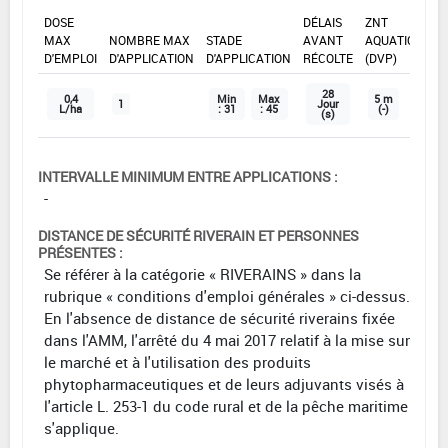
DOSE
DÉLAIS
ZNT
MAX
NOMBRE MAX
STADE
AVANT
AQUATIQUE
D'EMPLOI
D'APPLICATION
D'APPLICATION
RÉCOLTE
(DVP)
28
0,4
Min
Max
5 m
1
Jour
L/ha
: 31
: 45
(-)
(s)
INTERVALLE MINIMUM ENTRE APPLICATIONS :
-
DISTANCE DE SÉCURITÉ RIVERAIN ET PERSONNES
PRÉSENTES :
Se référer à la catégorie « RIVERAINS » dans la
rubrique « conditions d'emploi générales » ci-dessus.
En l'absence de distance de sécurité riverains fixée
dans l'AMM, l'arrêté du 4 mai 2017 relatif à la mise sur
le marché et à l'utilisation des produits
phytopharmaceutiques et de leurs adjuvants visés à
l'article L. 253-1 du code rural et de la pêche maritime
s'applique.