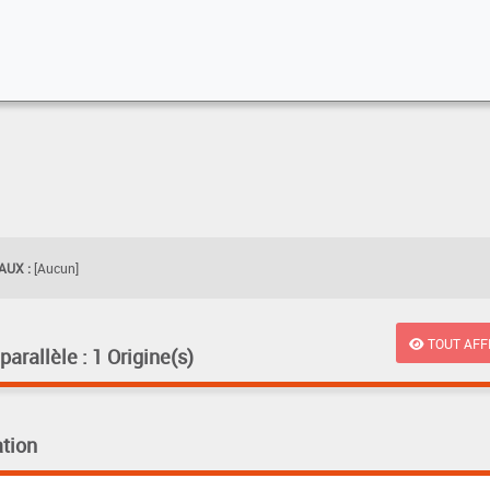
UX :
[Aucun]
TOUT AFF
rallèle : 1 Origine(s)
tion