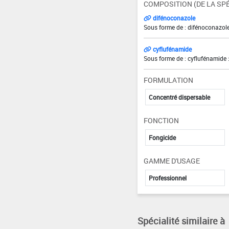
COMPOSITION (DE LA SPÉ
difénoconazole
Sous forme de : difénoconazole
cyflufénamide
Sous forme de : cyflufénamide 
FORMULATION
Concentré dispersable
FONCTION
Fongicide
GAMME D'USAGE
Professionnel
Spécialité similaire à