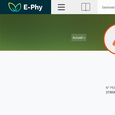
Accueil >
N° P
21503