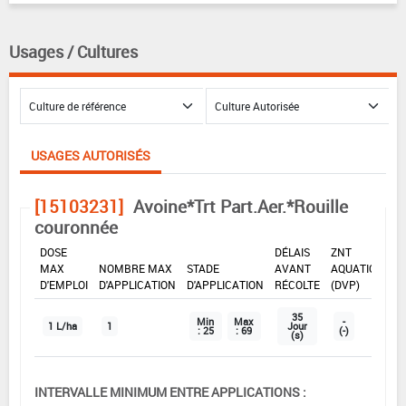
Usages / Cultures
USAGES AUTORISÉS
[15103231]
Avoine*Trt Part.Aer.*Rouille
couronnée
DOSE
DÉLAIS
ZNT
MAX
NOMBRE MAX
STADE
AVANT
AQUATIQUE
D'EMPLOI
D'APPLICATION
D'APPLICATION
RÉCOLTE
(DVP)
35
Min
Max
-
1 L/ha
1
Jour
: 25
: 69
(-)
(s)
INTERVALLE MINIMUM ENTRE APPLICATIONS :