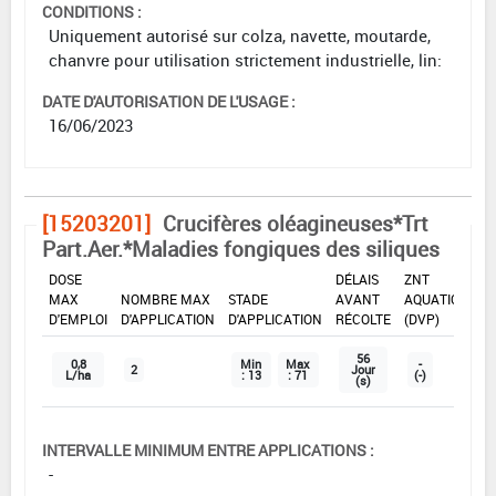
CONDITIONS :
Uniquement autorisé sur colza, navette, moutarde,
chanvre pour utilisation strictement industrielle, lin:
DATE D'AUTORISATION DE L'USAGE :
16/06/2023
[15203201]
Crucifères oléagineuses*Trt
Part.Aer.*Maladies fongiques des siliques
DOSE
DÉLAIS
ZNT
MAX
NOMBRE MAX
STADE
AVANT
AQUATIQUE
D'EMPLOI
D'APPLICATION
D'APPLICATION
RÉCOLTE
(DVP)
56
0,8
Min
Max
-
2
Jour
L/ha
: 13
: 71
(-)
(s)
INTERVALLE MINIMUM ENTRE APPLICATIONS :
-