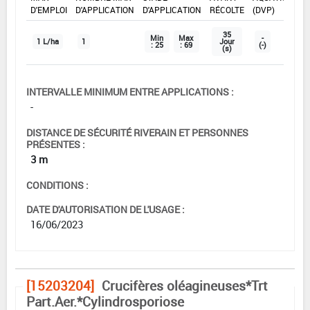
D'EMPLOI
D'APPLICATION
D'APPLICATION
RÉCOLTE
(DVP)
35
Min
Max
-
1 L/ha
1
Jour
: 25
: 69
(-)
(s)
INTERVALLE MINIMUM ENTRE APPLICATIONS :
-
DISTANCE DE SÉCURITÉ RIVERAIN ET PERSONNES
PRÉSENTES :
3 m
CONDITIONS :
DATE D'AUTORISATION DE L'USAGE :
16/06/2023
[15203204]
Crucifères oléagineuses*Trt
Part.Aer.*Cylindrosporiose