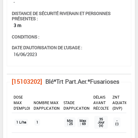
-
DISTANCE DE SÉCURITÉ RIVERAIN ET PERSONNES
PRÉSENTES :
3 m
CONDITIONS :
DATE D'AUTORISATION DE L'USAGE :
16/06/2023
[15103202]
Blé*Trt Part.Aer.*Fusarioses
DOSE
DÉLAIS
ZNT
MAX
NOMBRE MAX
STADE
AVANT
AQUATIQUE
D'EMPLOI
D'APPLICATION
D'APPLICATION
RÉCOLTE
(DVP)
35
Min
Max
-
1 L/ha
1
Jour
: 25
: 69
(-)
(s)