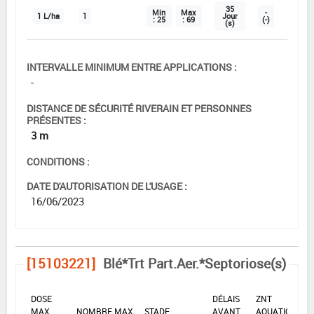
35
Min
Max
-
1 L/ha
1
Jour
: 25
: 69
(-)
(s)
INTERVALLE MINIMUM ENTRE APPLICATIONS :
-
DISTANCE DE SÉCURITÉ RIVERAIN ET PERSONNES
PRÉSENTES :
3 m
CONDITIONS :
DATE D'AUTORISATION DE L'USAGE :
16/06/2023
[15103221]
Blé*Trt Part.Aer.*Septoriose(s)
DOSE
DÉLAIS
ZNT
MAX
NOMBRE MAX
STADE
AVANT
AQUATIQUE