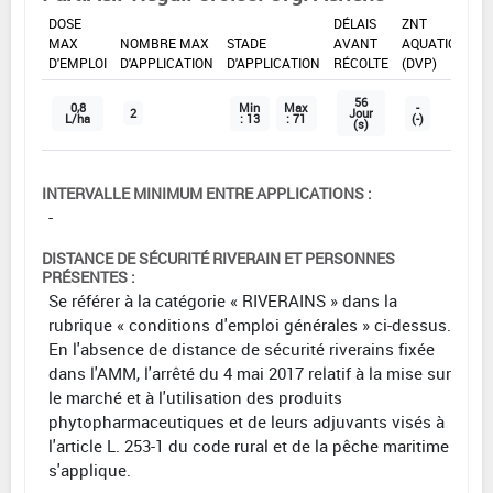
DOSE
DÉLAIS
ZNT
MAX
NOMBRE MAX
STADE
AVANT
AQUATIQUE
D'EMPLOI
D'APPLICATION
D'APPLICATION
RÉCOLTE
(DVP)
56
0,8
Min
Max
-
2
Jour
L/ha
: 13
: 71
(-)
(s)
INTERVALLE MINIMUM ENTRE APPLICATIONS :
-
DISTANCE DE SÉCURITÉ RIVERAIN ET PERSONNES
PRÉSENTES :
Se référer à la catégorie « RIVERAINS » dans la
rubrique « conditions d'emploi générales » ci-dessus.
En l'absence de distance de sécurité riverains fixée
dans l'AMM, l'arrêté du 4 mai 2017 relatif à la mise sur
le marché et à l'utilisation des produits
phytopharmaceutiques et de leurs adjuvants visés à
l'article L. 253-1 du code rural et de la pêche maritime
s'applique.