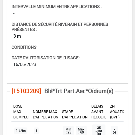
INTERVALLE MINIMUM ENTRE APPLICATIONS :
-
DISTANCE DE SÉCURITÉ RIVERAIN ET PERSONNES
PRÉSENTES :
3 m
CONDITIONS :
DATE D'AUTORISATION DE L'USAGE :
16/06/2023
[15103209]
Blé*Trt Part.Aer.*Oïdium(s)
DOSE
DÉLAIS
ZNT
MAX
NOMBRE MAX
STADE
AVANT
AQUATIQUE
D'EMPLOI
D'APPLICATION
D'APPLICATION
RÉCOLTE
(DVP)
35
Min
Max
-
1 L/ha
1
Jour
: 25
: 69
(-)
(s)