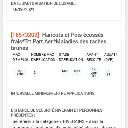
DATE D'AUTORISATION DE L'USAGE :
16/06/2023
[16573202]
Haricots et Pois écossés
frais*Trt Part.Aer.*Maladies des taches
brunes
DOSE
DÉLAIS
ZNT
MAX
NOMBRE MAX
STADE
AVANT
AQUATIQUE
D'EMPLOI
D'APPLICATION
D'APPLICATION
RÉCOLTE
(DVP)
14
0,8
Min
Max
-
2
Jour
L/ha
: -
: -
(-)
(s)
INTERVALLE MINIMUM ENTRE APPLICATIONS :
-
DISTANCE DE SÉCURITÉ RIVERAIN ET PERSONNES
PRÉSENTES :
Se référer à la catégorie « RIVERAINS » dans la
rubrique « conditions d'emploi générales » ci-dessus.