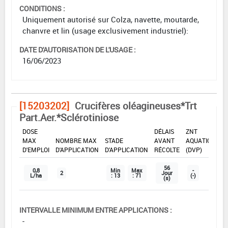
CONDITIONS :
Uniquement autorisé sur Colza, navette, moutarde,
chanvre et lin (usage exclusivement industriel):
DATE D'AUTORISATION DE L'USAGE :
16/06/2023
[15203202]
Crucifères oléagineuses*Trt
Part.Aer.*Sclérotiniose
DOSE
DÉLAIS
ZNT
MAX
NOMBRE MAX
STADE
AVANT
AQUATIQUE
D'EMPLOI
D'APPLICATION
D'APPLICATION
RÉCOLTE
(DVP)
56
0,8
Min
Max
-
2
Jour
L/ha
: 13
: 71
(-)
(s)
INTERVALLE MINIMUM ENTRE APPLICATIONS :
-