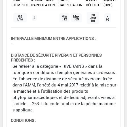
D'EMPLOI
D'APPLICATION
D'APPLICATION
RÉCOLTE
(DVP)
20
0,8
Min
Max
-
2
Jour
L/ha
: 12
: 89
(-)
(s)
INTERVALLE MINIMUM ENTRE APPLICATIONS :
-
DISTANCE DE SÉCURITÉ RIVERAIN ET PERSONNES
PRÉSENTES :
Se référer à la catégorie « RIVERAINS » dans la
rubrique « conditions d'emploi générales » ci-dessus.
En l'absence de distance de sécurité riverains fixée
dans l'AMM, l'arrêté du 4 mai 2017 relatif à la mise sur
le marché et à l'utilisation des produits
phytopharmaceutiques et de leurs adjuvants visés à
l'article L. 253-1 du code rural et de la pêche maritime
s'applique.
CONDITIONS :