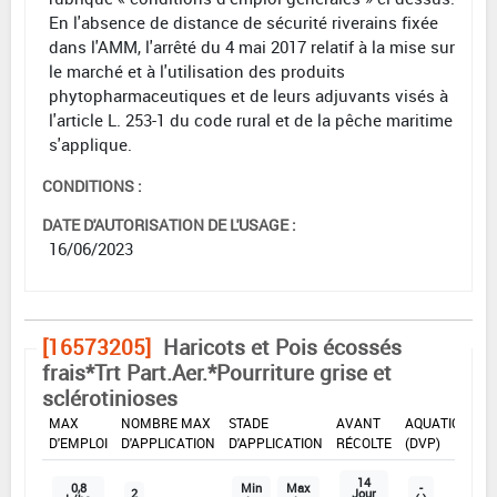
En l'absence de distance de sécurité riverains fixée
dans l'AMM, l'arrêté du 4 mai 2017 relatif à la mise sur
le marché et à l'utilisation des produits
phytopharmaceutiques et de leurs adjuvants visés à
l'article L. 253-1 du code rural et de la pêche maritime
s'applique.
CONDITIONS :
DATE D'AUTORISATION DE L'USAGE :
16/06/2023
[16573205]
Haricots et Pois écossés
frais*Trt Part.Aer.*Pourriture grise et
sclérotinioses
DOSE
DÉLAIS
ZNT
MAX
NOMBRE MAX
STADE
AVANT
AQUATIQUE
D'EMPLOI
D'APPLICATION
D'APPLICATION
RÉCOLTE
(DVP)
14
0,8
Min
Max
-
2
Jour