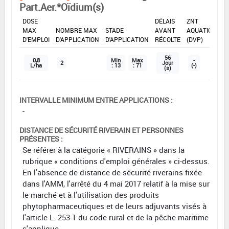
Part.Aer.*Oïdium(s)
DOSE
DÉLAIS
ZNT
MAX
NOMBRE MAX
STADE
AVANT
AQUATIQUE
D'EMPLOI
D'APPLICATION
D'APPLICATION
RÉCOLTE
(DVP)
56
0,8
Min
Max
-
2
Jour
L/ha
: 13
: 71
(-)
(s)
INTERVALLE MINIMUM ENTRE APPLICATIONS :
-
DISTANCE DE SÉCURITÉ RIVERAIN ET PERSONNES
PRÉSENTES :
Se référer à la catégorie « RIVERAINS » dans la
rubrique « conditions d'emploi générales » ci-dessus.
En l'absence de distance de sécurité riverains fixée
dans l'AMM, l'arrêté du 4 mai 2017 relatif à la mise sur
le marché et à l'utilisation des produits
phytopharmaceutiques et de leurs adjuvants visés à
l'article L. 253-1 du code rural et de la pêche maritime
s'applique.