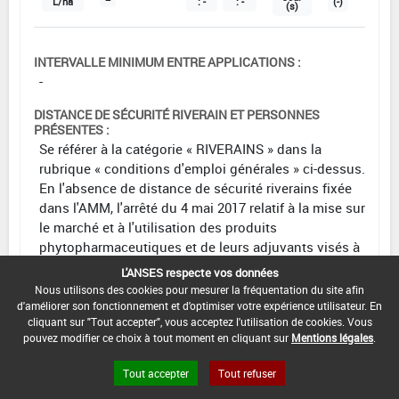
L/ha
: -
: -
(-)
(s)
INTERVALLE MINIMUM ENTRE APPLICATIONS :
-
DISTANCE DE SÉCURITÉ RIVERAIN ET PERSONNES
PRÉSENTES :
Se référer à la catégorie « RIVERAINS » dans la
rubrique « conditions d'emploi générales » ci-dessus.
En l'absence de distance de sécurité riverains fixée
dans l'AMM, l'arrêté du 4 mai 2017 relatif à la mise sur
le marché et à l'utilisation des produits
phytopharmaceutiques et de leurs adjuvants visés à
l'article L. 253-1 du code rural et de la pêche maritime
L'ANSES respecte vos données
s'applique.
Nous utilisons des cookies pour mesurer la fréquentation du site afin
d'améliorer son fonctionnement et d'optimiser votre expérience utilisateur. En
CONDITIONS :
cliquant sur "Tout accepter", vous acceptez l'utilisation de cookies. Vous
pouvez modifier ce choix à tout moment en cliquant sur
Mentions légales
.
DATE D'AUTORISATION DE L'USAGE :
16/06/2023
Tout accepter
Tout refuser