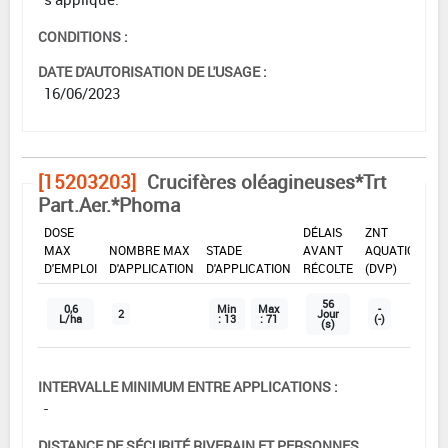
CONDITIONS :
DATE D'AUTORISATION DE L'USAGE :
16/06/2023
[15203203]
Crucifères oléagineuses*Trt
Part.Aer.*Phoma
DOSE
DÉLAIS
ZNT
MAX
NOMBRE MAX
STADE
AVANT
AQUATIQUE
D'EMPLOI
D'APPLICATION
D'APPLICATION
RÉCOLTE
(DVP)
56
0,6
Min
Max
-
2
Jour
L/ha
: 13
: 71
(-)
(s)
INTERVALLE MINIMUM ENTRE APPLICATIONS :
-
DISTANCE DE SÉCURITÉ RIVERAIN ET PERSONNES