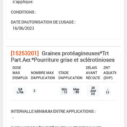
s'applique.
CONDITIONS :
DATE D'AUTORISATION DE L'USAGE :
16/06/2023
[15253201]
Graines protéagineuses*Trt
Part.Aer.*Pourriture grise et sclérotinioses
DOSE
DÉLAIS
ZNT
MAX
NOMBRE MAX
STADE
AVANT
AQUATIQUE
D'EMPLOI
D'APPLICATION
D'APPLICATION
RÉCOLTE
(DVP)
20
0,8
Min
Max
-
2
Jour
L/ha
: 12
: 89
(-)
(s)
INTERVALLE MINIMUM ENTRE APPLICATIONS :
-