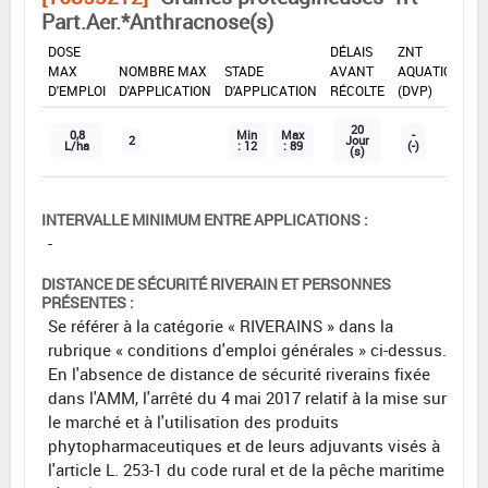
Part.Aer.*Anthracnose(s)
DOSE
DÉLAIS
ZNT
MAX
NOMBRE MAX
STADE
AVANT
AQUATIQUE
D'EMPLOI
D'APPLICATION
D'APPLICATION
RÉCOLTE
(DVP)
20
0,8
Min
Max
-
2
Jour
L/ha
: 12
: 89
(-)
(s)
INTERVALLE MINIMUM ENTRE APPLICATIONS :
-
DISTANCE DE SÉCURITÉ RIVERAIN ET PERSONNES
PRÉSENTES :
Se référer à la catégorie « RIVERAINS » dans la
rubrique « conditions d'emploi générales » ci-dessus.
En l'absence de distance de sécurité riverains fixée
dans l'AMM, l'arrêté du 4 mai 2017 relatif à la mise sur
le marché et à l'utilisation des produits
phytopharmaceutiques et de leurs adjuvants visés à
l'article L. 253-1 du code rural et de la pêche maritime