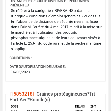
DISTANCE DE SÉCURITÉ RIVERAIN ET PERSONNES
PRÉSENTES :
Se référer à la catégorie « RIVERAINS » dans la
rubrique « conditions d'emploi générales » ci-dessus.
En l'absence de distance de sécurité riverains fixée
dans l'AMM, l'arrêté du 4 mai 2017 relatif à la mise sur
le marché et à l'utilisation des produits
phytopharmaceutiques et de leurs adjuvants visés à
l'article L. 253-1 du code rural et de la pêche maritime
s'applique.
CONDITIONS :
DATE D'AUTORISATION DE L'USAGE :
16/06/2023
[16853218]
Graines protéagineuses*Trt
Part.Aer.*Rouille(s)
DOSE
DÉLAIS
ZNT
MAX
NOMBRE MAX
STADE
AVANT
AQUATIQUE