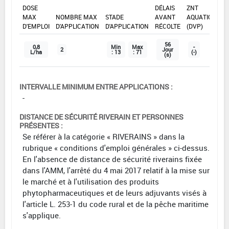
DOSE
DÉLAIS
ZNT
MAX
NOMBRE MAX
STADE
AVANT
AQUATIQUE
D'EMPLOI
D'APPLICATION
D'APPLICATION
RÉCOLTE
(DVP)
56
0,8
Min
Max
-
2
Jour
L/ha
: 13
: 71
(-)
(s)
INTERVALLE MINIMUM ENTRE APPLICATIONS :
-
DISTANCE DE SÉCURITÉ RIVERAIN ET PERSONNES
PRÉSENTES :
Se référer à la catégorie « RIVERAINS » dans la
rubrique « conditions d'emploi générales » ci-dessus.
En l'absence de distance de sécurité riverains fixée
dans l'AMM, l'arrêté du 4 mai 2017 relatif à la mise sur
le marché et à l'utilisation des produits
phytopharmaceutiques et de leurs adjuvants visés à
l'article L. 253-1 du code rural et de la pêche maritime
s'applique.