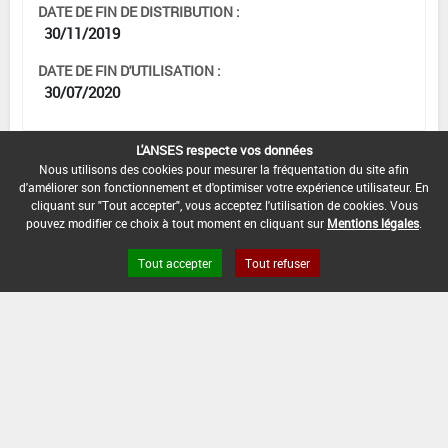
DATE DE FIN DE DISTRIBUTION :
30/11/2019
DATE DE FIN D'UTILISATION :
30/07/2020
L'ANSES respecte vos données
Nous utilisons des cookies pour mesurer la fréquentation du site afin
[15103232]
Seigle*Trt
d'améliorer son fonctionnement et d'optimiser votre expérience utilisateur. En
Part.Aer.*Rhynchosporiose
cliquant sur "Tout accepter", vous acceptez l'utilisation de cookies. Vous
pouvez modifier ce choix à tout moment en cliquant sur
Mentions légales
.
DOSE MAX
NOMBRE MAX
DÉLAIS AVANT
D'EMPLOI
D'APPLICATION
RÉCOLTE
Tout accepter
Tout refuser
2,5 L/ha
1
35 Jour (s)
INTERVALLE MINIMUM ENTRE APPLICATIONS :
-
DATE DE RETRAIT DE L'USAGE :
30/07/2019