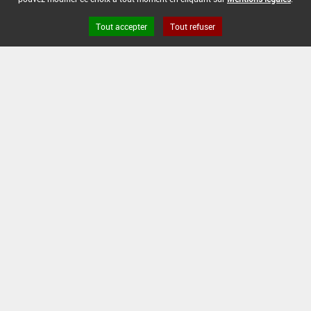
DATE DE FIN D'UTILISATION :
Tout accepter
Tout refuser
30/04/2009
Version du produit : v 2.0