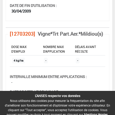
DATE DE FIN D'UTILISATION :
30/04/2009
[12703203]
Vigne*Trt Part.Aer.*Mildiou(s)
DOSE MAX
NOMBRE MAX
DÉLAIS AVANT
D'EMPLOI
D'APPLICATION
RÉCOLTE
4 kg/ha
-
-
INTERVALLE MINIMUM ENTRE APPLICATIONS :
-
DATE DE RETRAIT DE L'USAGE :
L'ANSES respecte vos données
-
Nous utilisons des cookies pour mesurer la fréquentation du site afin
d'améliorer son fonctionnement et d'optimiser votre expérience utilisateur. En
DATE DE FIN DE DISTRIBUTION :
cliquant sur "Tout accepter", vous acceptez l'utilisation de cookies. Vous
30/04/2008
pouvez modifier ce choix à tout moment en cliquant sur
Mentions légales
.