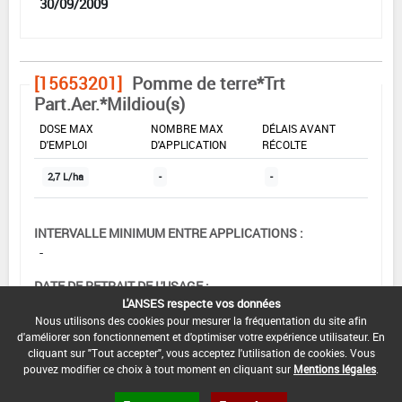
30/09/2009
[15653201]
Pomme de terre*Trt
Part.Aer.*Mildiou(s)
DOSE MAX
NOMBRE MAX
DÉLAIS AVANT
D'EMPLOI
D'APPLICATION
RÉCOLTE
2,7 L/ha
-
-
INTERVALLE MINIMUM ENTRE APPLICATIONS :
-
DATE DE RETRAIT DE L'USAGE :
L'ANSES respecte vos données
-
Nous utilisons des cookies pour mesurer la fréquentation du site afin
d'améliorer son fonctionnement et d'optimiser votre expérience utilisateur. En
DATE DE FIN DE DISTRIBUTION :
cliquant sur "Tout accepter", vous acceptez l'utilisation de cookies. Vous
30/11/2008
pouvez modifier ce choix à tout moment en cliquant sur
Mentions légales
.
DATE DE FIN D'UTILISATION :