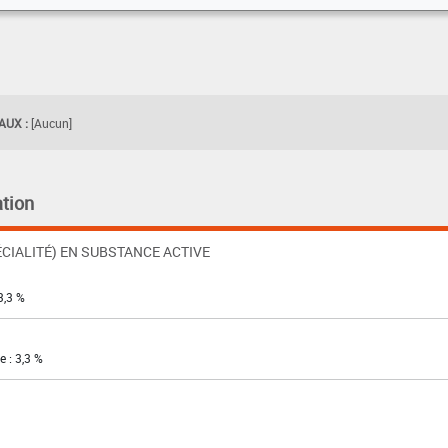
UX :
[Aucun]
tion
CIALITÉ) EN SUBSTANCE ACTIVE
3,3 %
 : 3,3 %