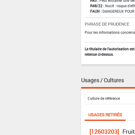
R43 :
Peut entraîner une sen
R48/22 :
Nocif : risque d'e
FAUN :
DANGEREUX POUR 
PHRASE DE PRUDENCE
Pour les informations concernan
Le titulaire de l'autorisation e
retenue ci-dessus.
Usages / Cultures
USAGES RETIRÉS
[12603203]
Fruit