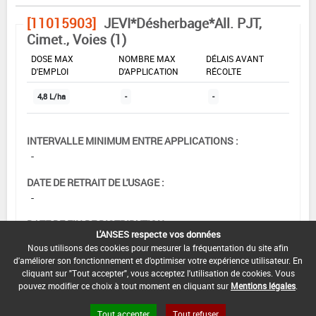
[11015903]
JEVI*Désherbage*All. PJT,
Cimet., Voies (1)
DOSE MAX
NOMBRE MAX
DÉLAIS AVANT
D'EMPLOI
D'APPLICATION
RÉCOLTE
4,8 L/ha
-
-
INTERVALLE MINIMUM ENTRE APPLICATIONS :
-
DATE DE RETRAIT DE L'USAGE :
-
DATE DE FIN DE DISTRIBUTION :
L'ANSES respecte vos données
-
Nous utilisons des cookies pour mesurer la fréquentation du site afin
d'améliorer son fonctionnement et d'optimiser votre expérience utilisateur. En
DATE DE FIN D'UTILISATION :
cliquant sur "Tout accepter", vous acceptez l'utilisation de cookies. Vous
-
pouvez modifier ce choix à tout moment en cliquant sur
Mentions légales
.
Tout accepter
Tout refuser