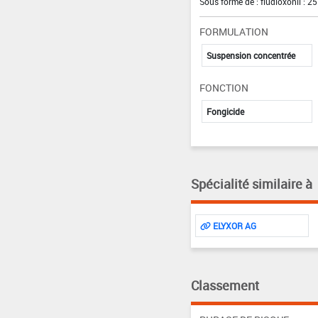
Sous forme de : fludioxonil : 25
FORMULATION
Suspension concentrée
FONCTION
Fongicide
Spécialité similaire à
ELYXOR AG
Classement