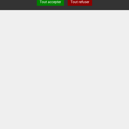
Tout accepter
Tout refuser
DATE DE RETRAIT DE L'USAGE :
16/06/2015
DATE DE FIN DE DISTRIBUTION :
-
DATE DE FIN D'UTILISATION :
-