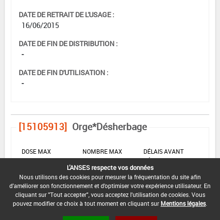
DATE DE RETRAIT DE L'USAGE :
16/06/2015
DATE DE FIN DE DISTRIBUTION :
-
DATE DE FIN D'UTILISATION :
-
[15105913]
Orge*Désherbage
DOSE MAX
NOMBRE MAX
DÉLAIS AVANT
D'EMPLOI
D'APPLICATION
RÉCOLTE
L'ANSES respecte vos données
Nous utilisons des cookies pour mesurer la fréquentation du site afin
4 L/ha
-
-
d'améliorer son fonctionnement et d'optimiser votre expérience utilisateur. En
cliquant sur "Tout accepter", vous acceptez l'utilisation de cookies. Vous
pouvez modifier ce choix à tout moment en cliquant sur
Mentions légales
.
INTERVALLE MINIMUM ENTRE APPLICATIONS :
-