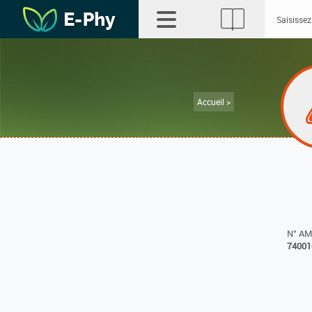
Accueil >
N° A
74001