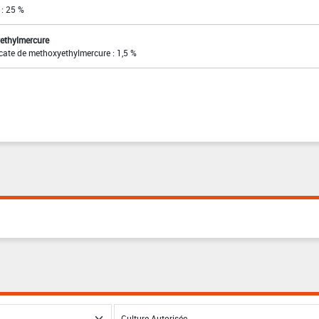
 : 25 %
yethylmercure
icate de methoxyethylmercure : 1,5 %