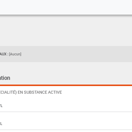
UX :
[Aucun]
tion
CIALITÉ) EN SUBSTANCE ACTIVE
/L
/L