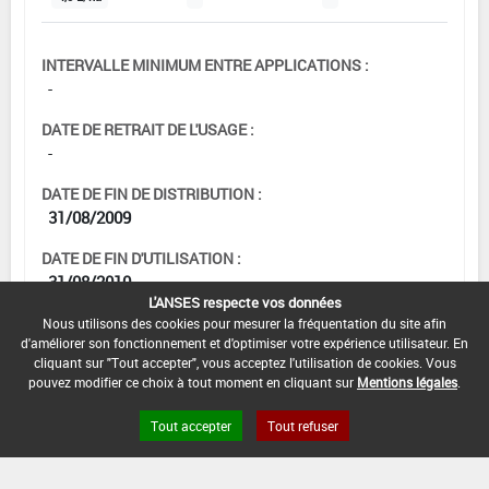
INTERVALLE MINIMUM ENTRE APPLICATIONS :
-
DATE DE RETRAIT DE L'USAGE :
-
DATE DE FIN DE DISTRIBUTION :
31/08/2009
DATE DE FIN D'UTILISATION :
31/08/2010
L'ANSES respecte vos données
Nous utilisons des cookies pour mesurer la fréquentation du site afin
d'améliorer son fonctionnement et d'optimiser votre expérience utilisateur. En
cliquant sur "Tout accepter", vous acceptez l'utilisation de cookies. Vous
[15105915]
Seigle*Désherbage
pouvez modifier ce choix à tout moment en cliquant sur
Mentions légales
.
Tout accepter
Tout refuser
DOSE MAX
NOMBRE MAX
DÉLAIS AVANT
D'EMPLOI
D'APPLICATION
RÉCOLTE