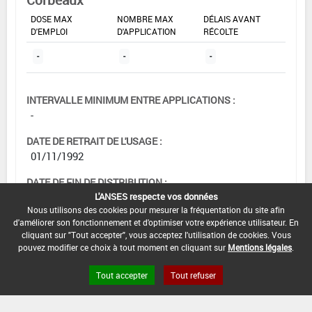
DOSE MAX
NOMBRE MAX
DÉLAIS AVANT
D'EMPLOI
D'APPLICATION
RÉCOLTE
-
-
-
INTERVALLE MINIMUM ENTRE APPLICATIONS :
-
DATE DE RETRAIT DE L'USAGE :
01/11/1992
DATE DE FIN DE DISTRIBUTION :
-
L'ANSES respecte vos données
Nous utilisons des cookies pour mesurer la fréquentation du site afin
DATE DE FIN D'UTILISATION :
d'améliorer son fonctionnement et d'optimiser votre expérience utilisateur. En
cliquant sur "Tout accepter", vous acceptez l'utilisation de cookies. Vous
-
pouvez modifier ce choix à tout moment en cliquant sur
Mentions légales
.
Tout accepter
Tout refuser