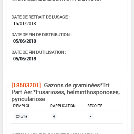
-
DATE DE RETRAIT DE L'USAGE :
15/01/2018
DATE DE FIN DE DISTRIBUTION :
05/06/2018
DATE DE FIN D'UTILISATION :
05/06/2018
[18503201]
Gazons de graminées*Trt
Part.Aer.*Fusarioses, helminthosporioses,
pyriculariose
DOSE MAX
NOMBRE MAX
DÉLAIS AVANT
D'EMPLOI
D'APPLICATION
RÉCOLTE
20 L/ha
4
-