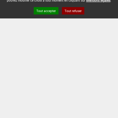
pouvez modifier ce choix à tout moment en cliquant sur
Mentions légales
.
INTERVALLE MINIMUM ENTRE APPLICATIONS :
-
Tout accepter
Tout refuser
DATE DE RETRAIT DE L'USAGE :
15/01/2018
DATE DE FIN DE DISTRIBUTION :
05/06/2018
DATE DE FIN D'UTILISATION :
05/06/2018