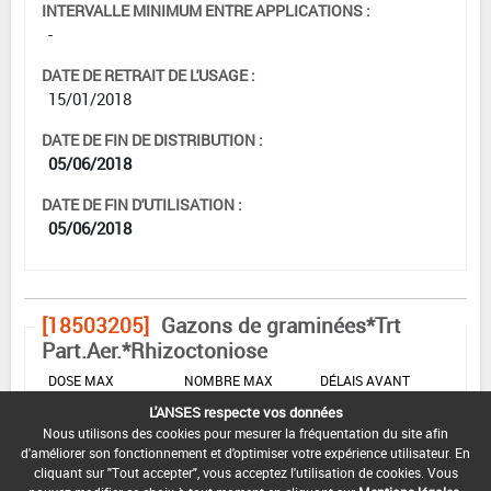
INTERVALLE MINIMUM ENTRE APPLICATIONS :
-
DATE DE RETRAIT DE L'USAGE :
15/01/2018
DATE DE FIN DE DISTRIBUTION :
05/06/2018
DATE DE FIN D'UTILISATION :
05/06/2018
[18503205]
Gazons de graminées*Trt
Part.Aer.*Rhizoctoniose
DOSE MAX
NOMBRE MAX
DÉLAIS AVANT
D'EMPLOI
D'APPLICATION
RÉCOLTE
L'ANSES respecte vos données
Nous utilisons des cookies pour mesurer la fréquentation du site afin
20 L/ha
4
-
d'améliorer son fonctionnement et d'optimiser votre expérience utilisateur. En
cliquant sur "Tout accepter", vous acceptez l'utilisation de cookies. Vous